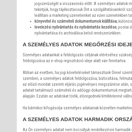
jogszerűségét a visszavonás előtt. A személyes adatok ma
tekintjük, hogy tájékoztassuk Önt a szolgáltatásainkról sz
leállítani a marketing üzeneteinket az ezen üzenetekben ta
könyvvitel és számviteli dokumentumok kiállítása;
különöse
levelezési nyilvántartás és nyilvántartás kezelése;
postai ú
nyilvántartása és archiválása belső rendszerünkben.
A SZEMÉLYES ADATOK MEGŐRZÉSI IDEJ
Személyes adatainkat a feldolgozás céljának eléréséhez szüksége
feldolgozása az e-shop regisztráció ideje alatt van fenntartva.
Abban az esetben, ha jogi követeléseket támasztunk Önnel szemben 
szemben, a személyes adatok feldolgozása, biztosítása, felmutat
az előző mondat szerinti eljárás jogérvényes megszűnése után, 
adatait tartalmazó számviteli és adóügyi dokumentumok megtartás
alapján. Ezután az adatokat törlik, elöregednek/értéktelenné váll
Ha bármikor kifogásolja személyes adatainak közvetlen marketing
A SZEMÉLYES ADATOK HARMADIK ORSZ
Az Ön személyes adatait nem bocsátjuk rendelkezésre harmadik