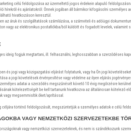
rketing célú feldolgozása az üzemeltető jogos érdekein alapuló feldolgozásna
óló hírekről és ajánlatokról. Önnek jogában áll bármikor kifogásolni személyes 
lálható hivatkozáson keresztül.
n az áruk és szolgáltatások számlázása, a számviteli és adóügyi dokumentum
ton vagy az elektronikus postafiókba/ból küldött és fogadott levelek, valami
E
s ideig fogjuk megtartani, ill. felhasználni, leghosszabban a szerződéses ka
és jogi vagy közigazgatási eljárást folytatunk, vagy ha Ön jogi követeléseket é
ása a jogi követelések érvényesítése vagy védelme az ilyen eljárás jogérvényes
személyes adatai a szerződés megszűnését követő 10 évig megőrzésre kerülnek 
ának kötelezettségét be kell tartanunk hivatkozva az általánosan kötelező el
nak vagy megsemmisítik őket/aprítással.
 céljára történő feldolgozását, megszüntetjük a személyes adatok e célú feld
ÁGOKBA VAGY NEMZETKÖZI SZERVEZETEKBE TÖ
 országoknak vagy nemzetközi szervezeteknek, és nem is szándékozunk személ