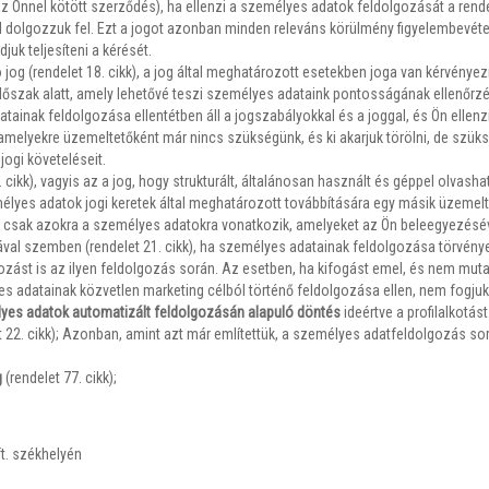
z Önnel kötött szerződés), ha ellenzi a személyes adatok feldolgozását a rende
dolgozzuk fel. Ezt a jogot azonban minden releváns körülmény figyelembevételé
juk teljesíteni a kérését.
 jog (rendelet 18. cikk), a jog által meghatározott esetekben joga van kérvényez
időszak alatt, amely lehetővé teszi személyes adataink pontosságának ellenőrz
tainak feldolgozása ellentétben áll a jogszabályokkal és a joggal, és Ön ellenz
 amelyekre üzemeltetőként már nincs szükségünk, és ki akarjuk törölni, de szük
jogi követeléseit.
0. cikk), vagyis az a jog, hogy strukturált, általánosan használt és géppel olva
lyes adatok jogi keretek által meghatározott továbbítására egy másik üzemelt
 csak azokra a személyes adatokra vonatkozik, amelyeket az Ön beleegyezéséve
al szemben (rendelet 21. cikk), ha személyes adatainak feldolgozása törvénye
ilozást is az ilyen feldolgozás során. Az esetben, ha kifogást emel, és nem mu
es adatainak közvetlen marketing célból történő feldolgozása ellen, nem fogjuk 
lyes adatok automatizált feldolgozásán alapuló döntés
ideértve a profilalkotás
et 22. cikk); Azonban, amint azt már említettük, a személyes adatfeldolgozás s
g
(rendelet 77. cikk);
t. székhelyén