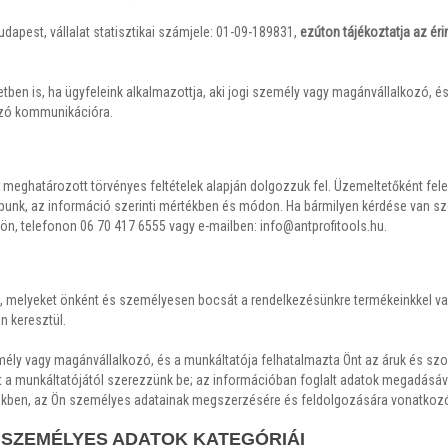
udapest, vállalat statisztikai számjele: 01-09-189831,
ezúton tájékoztatja az é
tben is, ha ügyfeleink alkalmazottja, aki jogi személy vagy magánvállalkozó, é
ozó kommunikációra.
 meghatározott törvényes feltételek alapján dolgozzuk fel. Üzemeltetőként fe
apunk, az információ szerinti mértékben és módon. Ha bármilyen kérdése van s
n, telefonon 06 70 417 6555 vagy e-mailben: info@antprofitools.hu.
e, melyeket önként és személyesen bocsát a rendelkezésünkre termékeinkkel vag
n keresztül.
emély vagy magánvállalkozó, és a munkáltatója felhatalmazta Önt az áruk és s
a munkáltatójától szerezzünk be; az információban foglalt adatok megadásával
értékben, az Ön személyes adatainak megszerzésére és feldolgozására vonatkoz
 SZEMÉLYES ADATOK KATEGÓRIÁI