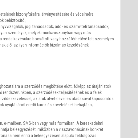
etelések bizonyítására, érvényesítésére és védelmére,
ok bebiztosítói,
önyvvizsgálók, jogi tanácsadók, adó- és számviteli tanácsadók,
k, olyan személyek, melyek munkaviszonyban vagy más
 a rendelkezésükre bocsátott vagy hozzáférhetővé tett személyes
rnak elő, az ilyen információk bizalmas kezelésének
ghozatalára a szerződés megkötése előtt, főképp az árajánlatok
 rendszerünkben, a szerződések teljesítésének és a felek
rződéskezeléssel, az áruk átvételével és átadásával kapcsolatos
ok nyújtásából eredő károk és követelések behajtása;
on, e-mailben, SMS-ben vagy más formában. A kereskedelmi
nhatja beleegyezését, miközben a visszavonásának konkrét
avonása nem érinti a beleegyezésen alapuló feldolgozás