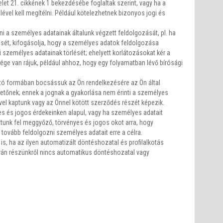
let 21. cikkének 1 bekezdésébe foglaltak szerint, vagy ha a
vel kell megítélni. Például kötelezhetnek bizonyos jogi és
ni a személyes adatainak általunk végzett feldolgozását, pl. ha
ését, kifogásolja, hogy a személyes adatok feldolgozása
i személyes adatainak törlését; ehelyett korlátozásokat kér a
sége van rájuk, például ahhoz, hogy egy folyamatban lévő bírósági
sható formában bocsássuk az Ön rendelkezésére az Ön által
etőnek; ennek a jognak a gyakorlása nem érinti a személyes
l kaptunk vagy az Önnel kötött szerződés részét képezik.
s és jogos érdekeinken alapul, vagy ha személyes adatait
tatunk fel meggyőző, törvényes és jogos okot arra, hogy
tovább feldolgozni személyes adatait erre a célra.
t is, ha az ilyen automatizált döntéshozatal és profilalkotás
orán részünkről nincs automatikus döntéshozatal vagy