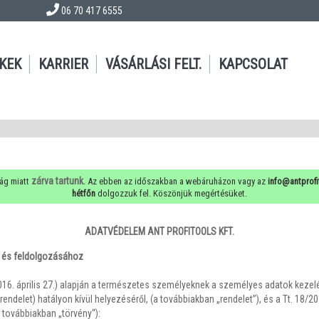
06 70 417 6555
KKEK
KARRIER
VÁSÁRLÁSI FELT.
KAPCSOLAT
zárva tartunk.
ág miatt
Az ebben az időszakban a webáruházon vagy az
info@antprofi
hétfőn
dolgozzuk fel. Köszönjük megértésüket.
ADATVÉDELEM ANT PROFITOOLS KFT.
 és feldolgozásához
16. április 27.) alapján a természetes személyeknek a személyes adatok kezelé
rendelet) hatályon kívül helyezéséről, (a továbbiakban „rendelet”), és a Tt. 1
 továbbiakban „törvény“):