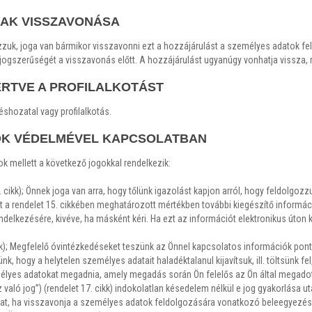
AK VISSZAVONÁSA
zzuk, joga van bármikor visszavonni ezt a hozzájárulást a személyes adatok f
gszerűségét a visszavonás előtt. A hozzájárulást ugyanúgy vonhatja vissza, m
RTVE A PROFILALKOTÁST
shozatal vagy profilalkotás.
TOK VÉDELMÉVEL KAPCSOLATBAN
 mellett a következő jogokkal rendelkezik:
. cikk); Önnek joga van arra, hogy tőlünk igazolást kapjon arról, hogy feldolgoz
a rendelet 15. cikkében meghatározott mértékben további kiegészítő informác
elkezésére, kivéve, ha másként kéri. Ha ezt az információt elektronikus úton ké
ikk); Megfelelő óvintézkedéseket teszünk az Önnel kapcsolatos információk po
k, hogy a helytelen személyes adatait haladéktalanul kijavítsuk, ill. töltsünk fe
élyes adatokat megadnia, amely megadás során Ön felelős az Ön által megadot
z való jog”) (rendelet 17. cikk) indokolatlan késedelem nélkül e jog gyakorlás
okat, ha visszavonja a személyes adatok feldolgozására vonatkozó beleegyezés