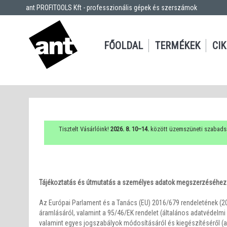
ant PROFITOOLS Kft - professzionális gépek és szerszámok
FŐOLDAL
TERMÉKEK
CI
Tisztelt Vásárlóink!
2026. 8. 10–14.
között üzemszüneti szabads
Tájékoztatás és útmutatás a személyes adatok megszerzéséhez
Az Európai Parlament és a Tanács (EU) 2016/679 rendeletének (20
áramlásáról, valamint a 95/46/EK rendelet (általános adatvédelmi 
valamint egyes jogszabályok módosításáról és kiegészítéséről (a