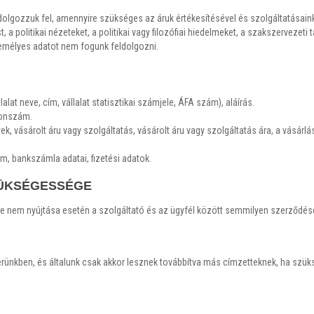
olgozzuk fel, amennyire szükséges az áruk értékesítésével és szolgáltatásain
 a politikai nézeteket, a politikai vagy filozófiai hiedelmeket, a szakszervezeti
emélyes adatot nem fogunk feldolgozni.
alat neve, cím, vállalat statisztikai számjele, ÁFA szám), aláírás.
efonszám.
, vásárolt áru vagy szolgáltatás, vásárolt áru vagy szolgáltatás ára, a vásárl
ám, bankszámla adatai, fizetési adatok.
ÜKSÉGESSÉGE
be nem nyújtása esetén a szolgáltató és az ügyfél között semmilyen szerződés
ünkben, és általunk csak akkor lesznek továbbítva más címzetteknek, ha szüksé