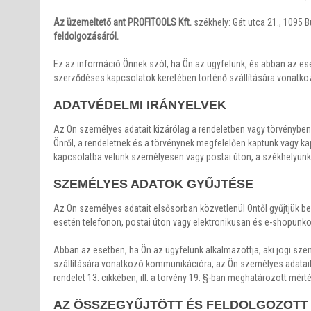
Az üzemeltető ant PROFITOOLS Kft.
székhely: Gát utca 21., 1095 B
feldolgozásáról.
Ez az információ Önnek szól, ha Ön az ügyfelünk, és abban az ese
szerződéses kapcsolatok keretében történő szállítására vonatk
ADATVÉDELMI IRÁNYELVEK
Az Ön személyes adatait kizárólag a rendeletben vagy törvényben
Önről, a rendeletnek és a törvénynek megfelelően kaptunk vagy k
kapcsolatba velünk személyesen vagy postai úton, a székhelyünkö
SZEMÉLYES ADATOK GYŰJTÉSE
Az Ön személyes adatait elsősorban közvetlenül Öntől gyűjtjük b
esetén telefonon, postai úton vagy elektronikusan és e-shopunko
Abban az esetben, ha Ön az ügyfelünk alkalmazottja, aki jogi sz
szállítására vonatkozó kommunikációra, az Ön személyes adatait 
rendelet 13. cikkében, ill. a törvény 19. §-ban meghatározott m
AZ ÖSSZEGYŰJTÖTT ÉS FELDOLGOZOTT