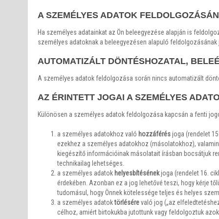
A SZEMÉLYES ADATOK FELDOLGOZÁSÁN
Ha személyes adatainkat az Ön beleegyezése alapján is feldolgo
személyes adatoknak a beleegyezésen alapuló feldolgozásának jo
AUTOMATIZÁLT DÖNTÉSHOZATAL, BELEÉ
A személyes adatok feldolgozása során nincs automatizált dönté
AZ ÉRINTETT JOGAI A SZEMÉLYES ADA
Különösen a személyes adatok feldolgozása kapcsán a fenti jogok
a személyes adatokhoz való
hozzáférés
joga (rendelet 15
ezekhez a személyes adatokhoz (másolatokhoz), valamint 
kiegészítő információinak másolatait írásban bocsátjuk rend
technikailag lehetséges.
a személyes adatok
helyesbítésének
joga (rendelet 16. c
érdekében. Azonban ez a jog lehetővé teszi, hogy kérje tőlün
tudomásul, hogy Önnek kötelessége teljes és helyes szem
a személyes adatok
törlésére
való jog („az elfeledtetéshe
célhoz, amiért birtokukba jutottunk vagy feldolgoztuk az