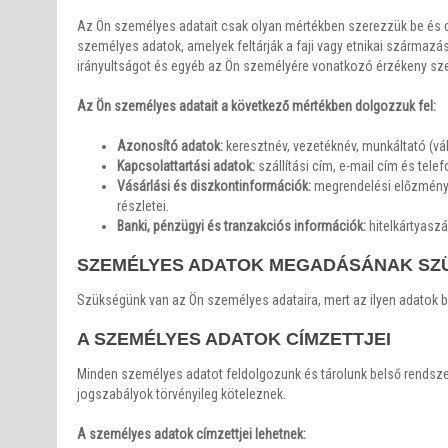
Az Ön személyes adatait csak olyan mértékben szerezzük be és d
személyes adatok, amelyek feltárják a faji vagy etnikai származást,
irányultságot és egyéb az Ön személyére vonatkozó érzékeny sz
Az Ön személyes adatait a következő mértékben dolgozzuk fel:
Azonosító adatok:
keresztnév, vezetéknév, munkáltató (váll
Kapcsolattartási adatok:
szállítási cím, e-mail cím és tel
Vásárlási és diszkontinformációk:
megrendelési előzmények
részletei.
Banki, pénzügyi és tranzakciós információk:
hitelkártyasz
SZEMÉLYES ADATOK MEGADÁSÁNAK SZ
Szükségünk van az Ön személyes adataira, mert az ilyen adatok 
A SZEMÉLYES ADATOK CÍMZETTJEI
Minden személyes adatot feldolgozunk és tárolunk belső rendszer
jogszabályok törvényileg köteleznek.
A személyes adatok címzettjei lehetnek: