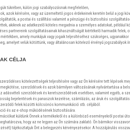
ségük tükrében, külön jogi szabályozásnak megfelelően,
k, azok kérésére, vagy az üzemeltető jogos érdekeinek keretén belül a jogi köv
gáltatók, a postai és szállítási valamint a pénzügyi és biztosítási szolgáltatás
ettek, akiknek az adatkezelő köteles megadnia a személyes adatokat, például k
ődéses partnereink szolgáltatásainak kihasználtságát kiértékelő harmadik fele
 mértékben, amely munkájuk vagy jogaik teljesítéséhez szükséges, ugyanakkor
meg, amelyet velük kötöttünk, vagy általánosan kötelező érvényű jogszabályok í
AK CÉLJA
szerződéses kötelezettségek teljesítésére vagy az Ön kérésére tett lépések me
megkötése, szerződések és azok bármilyen változásának nyilvántartása a belső
az adásvételi szerződések és keretszerződések esetében, valamint egyéb, a sze
yosság bejelentések és panaszok kezelése, számlázás, az áruk és szolgáltatás
zerződő felek közötti kölcsönös kommunikáció stb. céljából.
áció és az e-shop működésének biztosítására.
mációkat küldünk Önnek a termékekről és a különböző eseményekről postai út
meghatározva, hogy az ne legyen az Ön számára zaklató. Ön bármikor visszavo
zését) tájékoztatjuk Önt a belegyezés kérvényezésekor. A hozzájárulás vissz