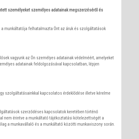
rintett személyeket személyes adatainak megszerzéséről és
s a munkáltatója felhatalmazta Önt az áruk és szolgáltatások
lelősek vagyunk az Ön személyes adatainak védelméért, amelyeket
zemélyes adatainak feldolgozásával kapcsolatban, lépjen
y szolgáltatásainkkal kapcsolatos érdeklődése illetve kérelme
zolgáltatások szerződéses kapcsolatok keretében történő
 nem érintve a munkáltató tájékoztatási kötelezettségét a
ólag a munkavállaló és a munkáltató közötti munkaviszony során.