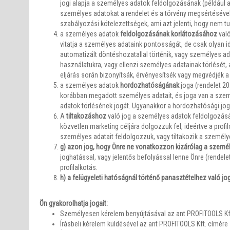
jogi alapja a személyes adatok feldolgozásának (például a
személyes adatokat a rendelet és a törvény megsértésével 
szabályozási kötelezettségek, ami azt jelenti, hogy nem tud
a személyes adatok
feldolgozásának korlátozásához
való
vitatja a személyes adataink pontosságát, de csak olyan 
automatizált döntéshozatallal történik, vagy személyes ada
használatukra, vagy ellenzi személyes adatainak törlését,
eljárás során bizonyítsák, érvényesítsék vagy megvédjék a 
a személyes adatok
hordozhatóságának
joga (rendelet 2
korábban megadott személyes adatait, és joga van a szemé
adatok törlésének jogát. Ugyanakkor a hordozhatósági jog
A
tiltakozáshoz
való jog a személyes adatok feldolgozásáv
közvetlen marketing céljára dolgozzuk fel, ideértve a prof
személyes adatait feldolgozzuk, vagy tiltakozik a személy
g) azon jog, hogy Önre ne vonatkozzon kizárólag a szemé
joghatással, vagy jelentős befolyással lenne Önre (rendel
profilalkotás.
h) a felügyeleti hatóságnál történő panasztételhez való jo
Ön gyakorolhatja jogait:
Személyesen kérelem benyújtásával az ant PROFITOOLS Kf
Írásbeli kérelem küldésével az ant PROFITOOLS Kft. címére