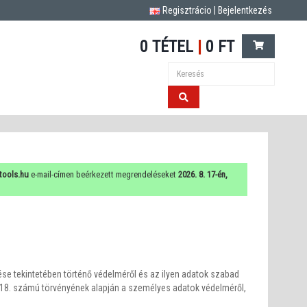
Regisztrácio
|
Bejelentkezés
0 TÉTEL
|
0 FT
tools.hu
e-mail-címen beérkezett megrendeléseket
2026. 8. 17-én,
se tekintetében történő védelméről és az ilyen adatok szabad
8/2018. számú törvényének alapján a személyes adatok védelméről,