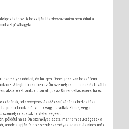
eldolgozásához. A hozzájárulás visszavonása nem érinti a
int azt jóváhagyta.
zuk személyes adatait, és ha igen, Önnek joga van hozzáférni
iókhoz. A legtöbb esetben az Ön személyes adatainak és további
ri, akkor elektronikus úton állítjuk az Ön rendelkezésére, ha ez
ntosságának, teljességének és időszerűségének biztosítása
l, ha pontatlanok, hiányosak vagy elavultak. Kérjük, vegye
t személyes adatok helytelenségéért.
a után, például ha az Ön személyes adatai már nem szükségesek a
ét, amely alapján feldolgozzuk személyes adatait, és nincs más