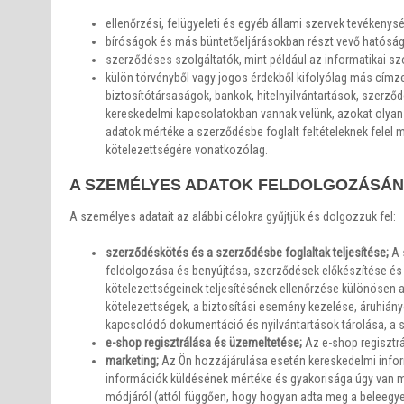
ellenőrzési, felügyeleti és egyéb állami szervek tevékeny
bíróságok és más büntetőeljárásokban részt vevő hatóságo
szerződéses szolgáltatók, mint például az informatikai szol
külön törvényből vagy jogos érdekből kifolyólag más címz
biztosítótársaságok, bankok, hitelnyilvántartások, szerz
kereskedelmi kapcsolatokban vannak velünk, azokat olyan
adatok mértéke a szerződésbe foglalt feltételeknek felel 
kötelezettségére vonatkozólag.
A SZEMÉLYES ADATOK FELDOLGOZÁSÁN
A személyes adatait az alábbi célokra gyűjtjük és dolgozzuk fel:
szerződéskötés és a szerződésbe foglaltak teljesítése;
A 
feldolgozása és benyújtása, szerződések előkészítése és 
kötelezettségeinek teljesítésének ellenőrzése különösen 
kötelezettségek, a biztosítási esemény kezelése, áruhián
kapcsolódó dokumentáció és nyilvántartások tárolása, a s
e-shop regisztrálása és üzemeltetése;
Az e-shop regisztr
marketing;
Az Ön hozzájárulása esetén kereskedelmi infor
információk küldésének mértéke és gyakorisága úgy van 
módjáról (attól függően, hogy hogyan adta meg a beleegye