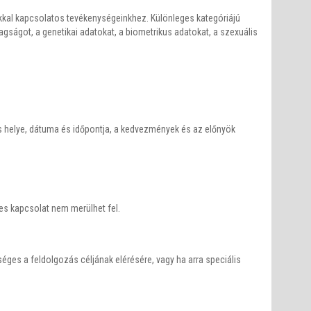
kkal kapcsolatos tevékenységeinkhez. Különleges kategóriájú
 tagságot, a genetikai adatokat, a biometrikus adatokat, a szexuális
ás helye, dátuma és időpontja, a kedvezmények és az előnyök
es kapcsolat nem merülhet fel.
ges a feldolgozás céljának elérésére, vagy ha arra speciális