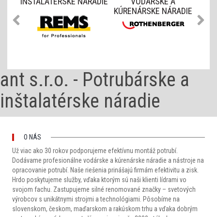
E
INŠTALATÉRSKE NÁRADIE
VODÁRSKÉ A
NÁ
RADIE
KÚRENÁRSKE NÁRADIE
ant s.r.o. - Potrubárske a
inštalatérske náradie
O NÁS
Už viac ako 30 rokov podporujeme efektívnu montáž potrubí.
Dodávame profesionálne vodárske a kúrenárske
náradie
a nástroje na
opracovanie potrubí. Naše riešenia prinášajú firmám efektivitu a zisk.
Hrdo poskytujeme služby, vďaka ktorým sú naši klienti lídrami vo
svojom fachu. Zastupujeme silné renomované značky – svetových
výrobcov s unikátnymi strojmi a technológiami. Pôsobíme na
slovenskom, českom, maďarskom a rakúskom trhu a vďaka dobrým