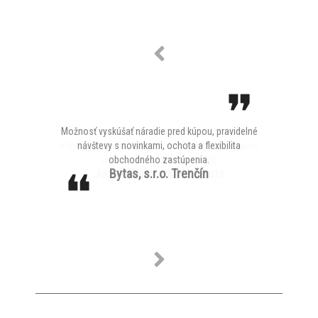
Možnosť vyskúšať náradie pred kúpou, pravidelné
Dlhoročná spolupráca a vytvorené podmienky na
mieru, rýchle dodanie tovaru, poradenie v širokom
návštevy s novinkami, ochota a flexibilita
sortimente náradia a značiek.
obchodného zastúpenia.
Jozef Manina, Malé Hoste
Bytas, s.r.o. Trenčín