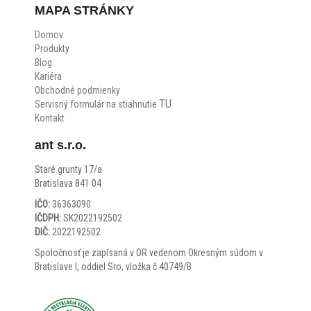
MAPA STRÁNKY
Domov
Produkty
Blog
Kariéra
Obchodné podmienky
TU
Servisný formulár na stiahnutie
Kontakt
ant s.r.o.
Staré grunty 17/a
Bratislava 841 04
IČO:
36363090
IČDPH:
SK2022192502
DIČ:
2022192502
Spoločnosť je zapísaná v OR vedenom Okresným súdom v
Bratislave I, oddiel Sro, vložka č.40749/B