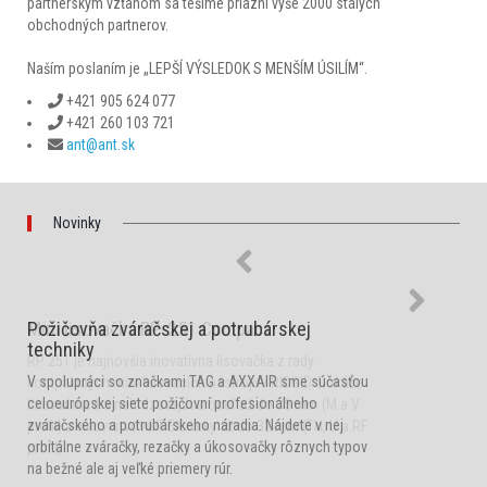
partnerským vzťahom sa tešíme priazni vyše 2000 stálych
obchodných partnerov.
Naším poslaním je „LEPŠÍ VÝSLEDOK S MENŠÍM ÚSILÍM“
.
+421 905 624 077
+421 260 103 721
ant@ant.sk
Novinky
Mini lisovačka RP-251 Compact
Požičovňa zváračskej a potrubárskej
techniky
RP 251 je najnovšia inovatívna lisovačka z rady
V spolupráci so značkami TAG a AXXAIR sme súčasťou
kompaktných mini lisovacích nástrojov RIDGID. Dokáže
celoeurópskej siete požičovní profesionálneho
lisovať meď a nehrdzavejúcu oceľ až do 35 mm (M a V
zváračského a potrubárskeho náradia. Nájdete v nej
profil) a viacvrstvové/PEX rúrky až do 32 mm (TH, U a RF
orbitálne zváračky, rezačky a úkosovačky rôznych typov
profil).
na bežné ale aj veľké priemery rúr.