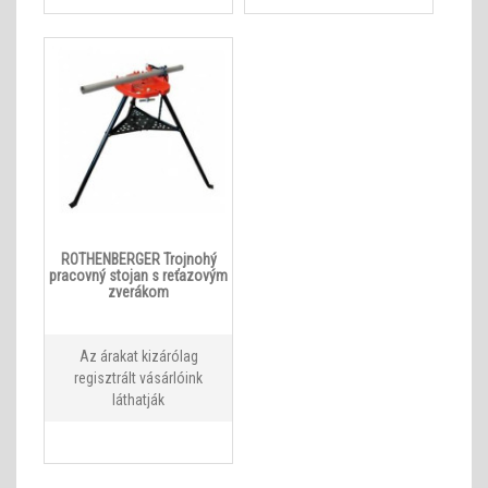
ROTHENBERGER Trojnohý
pracovný stojan s reťazovým
zverákom
Az árakat kizárólag
regisztrált vásárlóink
láthatják