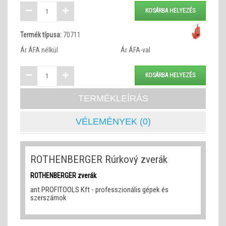
KOSÁRBA HELYEZÉS
Termék típusa:
70711
Ár ÁFA nélkül
Ár ÁFA-val
KOSÁRBA HELYEZÉS
TERMÉKLEÍRÁS
VÉLEMÉNYEK (0)
ROTHENBERGER Rúrkový zverák
ROTHENBERGER zverák
ant PROFITOOLS Kft - professzionális gépek és
szerszámok