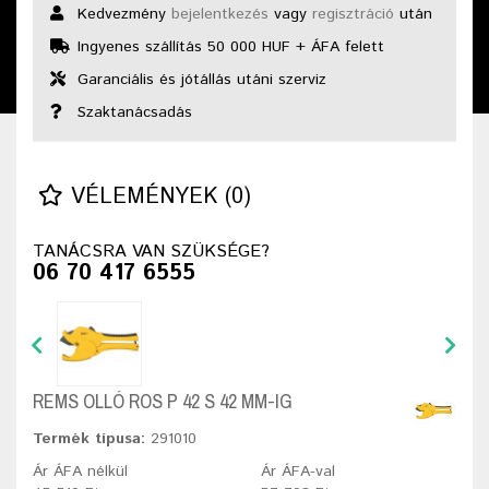
Kedvezmény
bejelentkezés
vagy
regisztráció
után
Ingyenes szállítás 50 000 HUF + ÁFA felett
Garanciális és jótállás utáni szerviz
Szaktanácsadás
VÉLEMÉNYEK (0)
TANÁCSRA VAN SZÜKSÉGE?
06 70 417 6555
REMS OLLÓ ROS P 42 S 42 MM-IG
Termék típusa:
291010
Ár ÁFA nélkül
Ár ÁFA-val