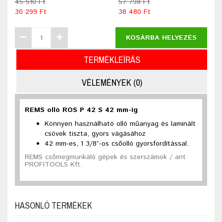
45 510 Ft
57 798 Ft
30 299 Ft
38 480 Ft
KOSÁRBA HELYEZÉS
TERMÉKLEÍRÁS
VÉLEMÉNYEK (0)
REMS olló ROS P 42 S 42 mm-ig
Könnyen használható olló műanyag és laminált
csövek tiszta, gyors vágásához
42 mm-es, 1 3/8”-os csőolló gyorsfordítással.
REMS csőmegmunkáló gépek és szerszámok / ant
PROFITOOLS Kft.
HASONLÓ TERMÉKEK