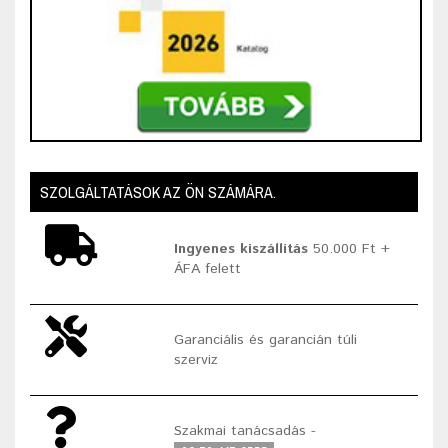
SZOLGÁLTATÁSOK AZ ÖN SZÁMÁRA.
Ingyenes kiszállítás
50.000 Ft +
ÁFA felett
Garanciális és garancián túli
szerviz
Szakmai tanácsadás -