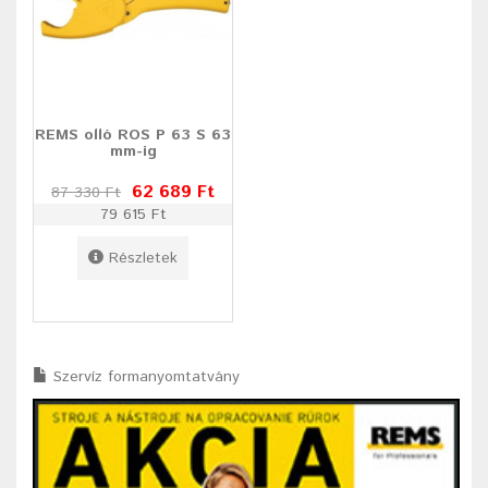
REMS olló ROS P 63 S 63
mm-ig
62 689 Ft
87 330 Ft
79 615 Ft
Részletek
Szervíz formanyomtatvány