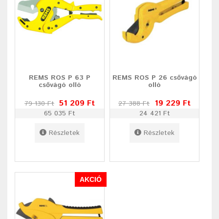
REMS ROS P 63 P
REMS ROS P 26 csővágó
csővágó olló
olló
51 209 Ft
19 229 Ft
79 130 Ft
27 388 Ft
65 035 Ft
24 421 Ft
Részletek
Részletek
AKCIÓ