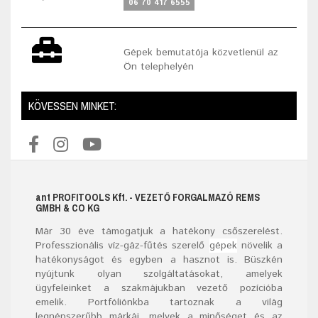
06 70 417 6555
Gépek bemutatója közvetlenül az
Ön telephelyén
KÖVESSEN MINKET:
ant
PROFITOOLS
Kft.
- VEZETŐ FORGALMAZÓ REMS
GMBH & CO KG
Már
30
éve támogatjuk a hatékony csőszerelést.
Professzionális víz-gáz-fűtés szerelő
gépek
növelik a
hatékonyságot és egyben a hasznot is. Büszkén
nyújtunk olyan szolgáltatásokat, amelyek
ügyfeleinket a szakmájukban vezető pozícióba
emelik. Portfóliónkba tartoznak a világ
legnépszerűbb márkái, melyek a minőséget és az