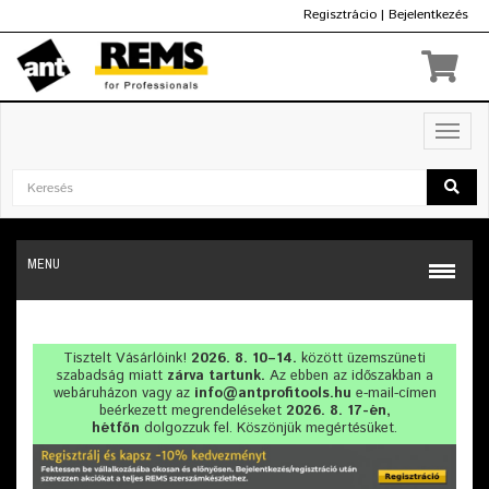
Regisztrácio
|
Bejelentkezés
Ft
Toggl
navig
MENU
Tisztelt Vásárlóink!
2026. 8. 10–14.
között üzemszüneti
szabadság miatt
zárva tartunk.
Az ebben az időszakban a
webáruházon vagy az
info@antprofitools.hu
e-mail-címen
beérkezett megrendeléseket
2026. 8. 17-én,
hétfőn
dolgozzuk fel. Köszönjük megértésüket.