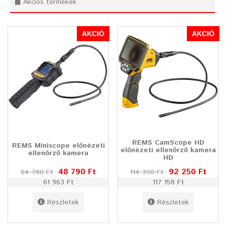
Akciós termékek
AKCIÓ
AKCIÓ
REMS CamScope HD
REMS Miniscope előnézeti
előnézeti ellenőrző kamera
ellenőrző kamera
HD
48 790 Ft
92 250 Ft
64 780 Ft
114 390 Ft
61 963 Ft
117 158 Ft
Részletek
Részletek