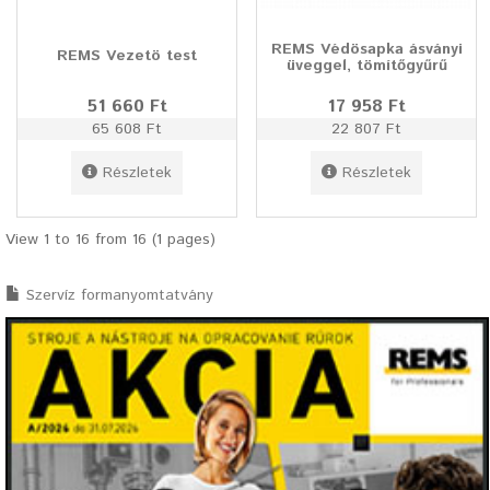
REMS Védösapka ásványi
REMS Vezetö test
üveggel, tömítőgyűrű
51 660 Ft
17 958 Ft
65 608 Ft
22 807 Ft
Részletek
Részletek
View 1 to 16 from 16 (1 pages)
Szervíz formanyomtatvány