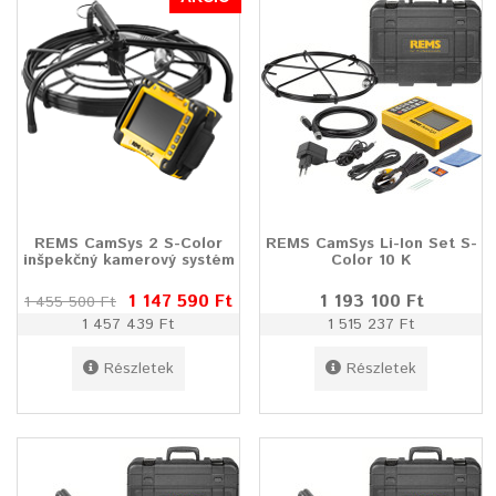
REMS CamSys 2 S-Color
REMS CamSys Li-Ion Set S-
inšpekčný kamerový systém
Color 10 K
1 147 590 Ft
1 193 100 Ft
1 455 500 Ft
1 457 439 Ft
1 515 237 Ft
Részletek
Részletek