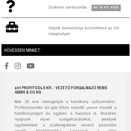
Szakmai tanácsadás -
06 70 417 6555
Gépek bemutatója közvetlenül az Ön
telephelyén
KÖVESSEN MINKET:
ant
PROFITOOLS
Kft.
- VEZETŐ FORGALMAZÓ REMS
GMBH & CO KG
Már
30
éve támogatjuk a hatékony csőszerelést.
Professzionális víz-gáz-fűtés szerelő
gépek
növelik a
hatékonyságot és egyben a hasznot is. Büszkén
nyújtunk olyan szolgáltatásokat, amelyek
ügyfeleinket a szakmájukban vezető pozícióba