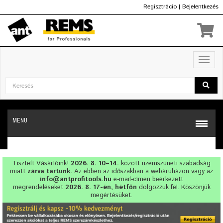
Regisztrácio
|
Bejelentkezés
Ft
Toggl
navig
MENU
Tisztelt Vásárlóink!
2026. 8. 10–14.
között üzemszüneti szabadság
miatt
zárva tartunk.
Az ebben az időszakban a webáruházon vagy az
info@antprofitools.hu
e-mail-címen beérkezett
megrendeléseket
2026. 8. 17-én, hétfőn
dolgozzuk fel. Köszönjük
megértésüket.