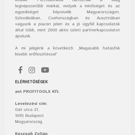
emelik. Portfóliónkba tartoznak a világ
legnépszerűbb márkái, melyek a minőséget és az
egyediséget képviselik. Magyarországon,
Szlovákiában, Csehországban és Ausztriában
vagyunk a piacon jelen és a jó ügyfél kapcsolatok
által több, mint 2000 aktív üzleti partnerkapcsolatot
ápolunk.
A mi jeligénk a következő: „Magasabb hatásfok
kisebb erőfeszítéssel”
ELÉRHETŐSÉGEK
ant PROFITOOLS Kft.
Levelezési cím:
Gát utca 21,
1095 Budapest
Magyarország
Keszegh Zoltán