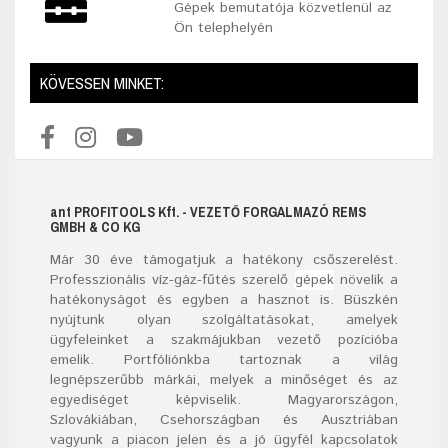
Gépek bemutatója közvetlenül az
Ön telephelyén
KÖVESSEN MINKET:
ant
PROFITOOLS
Kft.
- VEZETŐ FORGALMAZÓ REMS
GMBH & CO KG
Már
30
éve támogatjuk a hatékony csőszerelést.
Professzionális víz-gáz-fűtés szerelő
gépek
növelik a
hatékonyságot és egyben a hasznot is. Büszkén
nyújtunk olyan szolgáltatásokat, amelyek
ügyfeleinket a szakmájukban vezető pozícióba
emelik. Portfóliónkba tartoznak a világ
legnépszerűbb márkái, melyek a minőséget és az
egyediséget képviselik. Magyarországon,
Szlovákiában, Csehországban és Ausztriában
vagyunk a piacon jelen és a jó ügyfél kapcsolatok