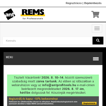
Regisztrácio
|
Bejelentkezés
Ft
Toggl
navig
MENU
Tisztelt Vásárlóink!
2026. 8. 10–14.
között üzemszüneti
szabadság miatt
zárva tartunk.
Az ebben az időszakban a
webáruházon vagy az
info@antprofitools.hu
e-mail-címen
beérkezett megrendeléseket
2026. 8. 17-én,
hétfőn
dolgozzuk fel. Köszönjük megértésüket.