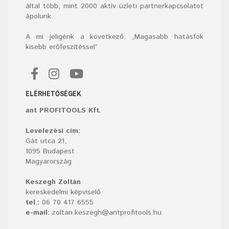
által több, mint 2000 aktív üzleti partnerkapcsolatot
ápolunk.
A mi jeligénk a következő: „Magasabb hatásfok
kisebb erőfeszítéssel”
ELÉRHETŐSÉGEK
ant PROFITOOLS Kft.
Levelezési cím:
Gát utca 21,
1095 Budapest
Magyarország
Keszegh Zoltán
kereskedelmi képviselő
tel.:
06 70 417 6555
e-mail:
zoltan.keszegh@antprofitools.hu