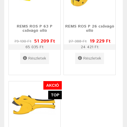
REMS ROS P 63 P
REMS ROS P 26 csővágó
csővágó olló
olló
51 209 Ft
19 229 Ft
79 130 Ft
27 388 Ft
65 035 Ft
24 421 Ft
Részletek
Részletek
AKCIÓ
TOP