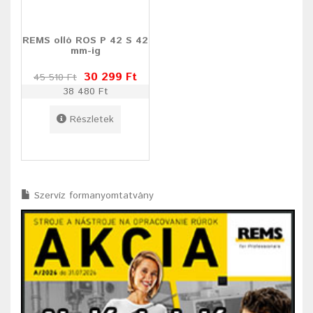
REMS olló ROS P 42 S 42
mm-ig
30 299 Ft
45 510 Ft
38 480 Ft
Részletek
Szervíz formanyomtatvány