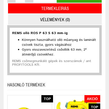
TERMÉKLEÍRÁS
VÉLEMÉNYEK (0)
REMS olló ROS P 63 S 63 mm-ig
Könnyen használható olló műanyag és laminált
csövek tiszta, gyors vágásához
Gyors visszavezetésű csőollók 63 mm, 2"
átmérőjű csövekhez.
REMS csőmegmunkáló gépek és szerszámok / ant
PROFITOOLS Kft.
HASONLÓ TERMÉKEK
TOP
AKCIÓ
TOP