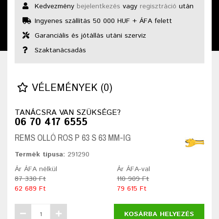
Kedvezmény
bejelentkezés
vagy
regisztráció
után
Ingyenes szállítás 50 000 HUF + ÁFA felett
Garanciális és jótállás utáni szerviz
Szaktanácsadás
VÉLEMÉNYEK (0)
TANÁCSRA VAN SZÜKSÉGE?
06 70 417 6555
REMS OLLÓ ROS P 63 S 63 MM-IG
Termék típusa:
291290
Ár ÁFA nélkül
Ár ÁFA-val
87 330 Ft
110 909 Ft
62 689 Ft
79 615 Ft
KOSÁRBA HELYEZÉS