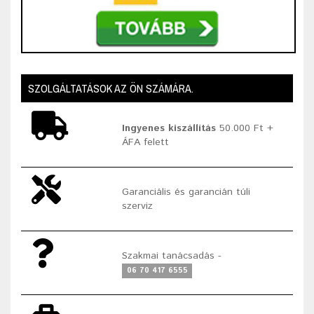
SZOLGÁLTATÁSOK AZ ÖN SZÁMÁRA.
Ingyenes kiszállítás
50.000 Ft +
ÁFA felett
Garanciális és garancián túli
szerviz
Szakmai tanácsadás -
06 70 417 6555