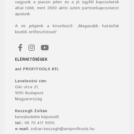
vagyunk a piacon jelen és a jó ügyfél kapcsolatok
által több, mint 2000 aktív üzleti partnerkapcsolatot
ápolunk.
A mi jeligénk a következő: „Magasabb hatásfok
kisebb erőfeszítéssel”
ELÉRHETŐSÉGEK
ant PROFITOOLS Kft.
Levelezési cím:
Gát utca 21,
1095 Budapest
Magyarország
Keszegh Zoltán
kereskedelmi képviselő
tel.:
06 70 417 6555
e-mail:
zoltan.keszegh@antprofitools.hu