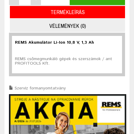
TERMÉKLEÍRÁS
VÉLEMÉNYEK (0)
REMS Akumulátor Li-Ion 10,8 V, 1,3 Ah
REMS csőmegmunkáló gépek és szerszámok / ant
PROFITOOLS Kft.
Szervíz formanyomtatvány