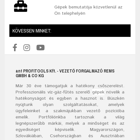
Gépek bemutatója közvetlenül az
Ön telephelyén
KÖVESSEN MINKET:
ant
PROFITOOLS
Kft.
- VEZETŐ FORGALMAZÓ REMS
GMBH & CO KG
Már
30
éve támogatjuk a hatékony csőszerelést.
Professzionális víz-gáz-fűtés szerelő
gépek
növelik a
hatékonyságot és egyben a hasznot is. Büszkén
nyújtunk olyan szolgáltatásokat, amelyek
ügyfeleinket a szakmájukban vezető pozícióba
emelik. Portfóliónkba tartoznak a világ
legnépszerűbb márkái, melyek a minőséget és az
egyediséget képviselik. Magyarországon,
Szlovákiában, Csehországban és Ausztriában