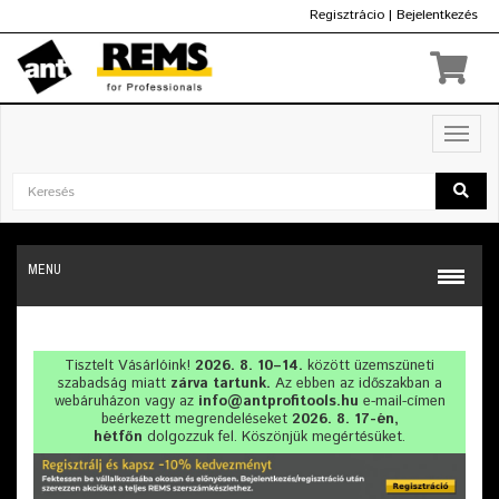
Regisztrácio
|
Bejelentkezés
Ft
Toggl
navig
MENU
Tisztelt Vásárlóink!
2026. 8. 10–14.
között üzemszüneti
szabadság miatt
zárva tartunk.
Az ebben az időszakban a
webáruházon vagy az
info@antprofitools.hu
e-mail-címen
beérkezett megrendeléseket
2026. 8. 17-én,
hétfőn
dolgozzuk fel. Köszönjük megértésüket.