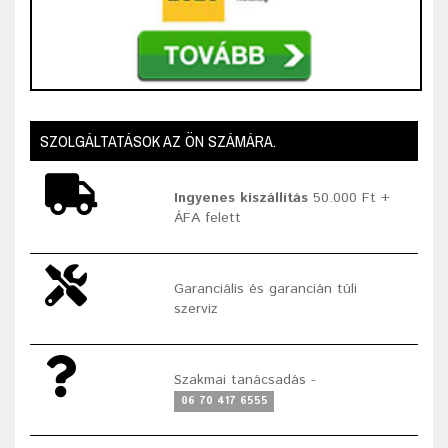
SZOLGÁLTATÁSOK AZ ÖN SZÁMÁRA.
Ingyenes kiszállítás
50.000 Ft +
ÁFA felett
Garanciális és garancián túli
szerviz
Szakmai tanácsadás -
06 70 417 6555