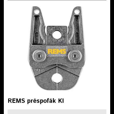
REMS préspofák KI