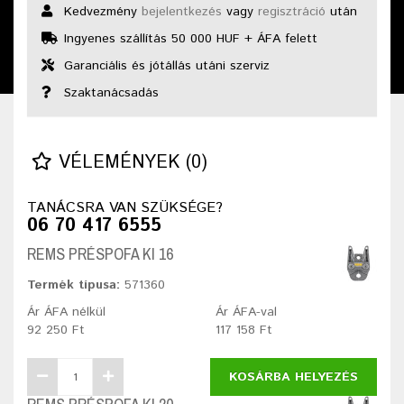
Kedvezmény
bejelentkezés
vagy
regisztráció
után
Ingyenes szállítás 50 000 HUF + ÁFA felett
Garanciális és jótállás utáni szerviz
Szaktanácsadás
VÉLEMÉNYEK (0)
TANÁCSRA VAN SZÜKSÉGE?
06 70 417 6555
REMS PRÉSPOFA KI 16
Termék típusa:
571360
Ár ÁFA nélkül
Ár ÁFA-val
92 250 Ft
117 158 Ft
KOSÁRBA HELYEZÉS