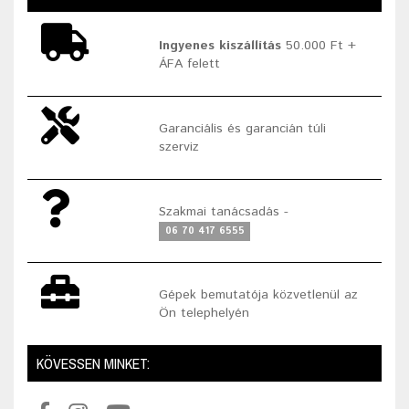
Ingyenes kiszállítás
50.000 Ft +
ÁFA felett
Garanciális és garancián túli
szerviz
Szakmai tanácsadás -
06 70 417 6555
Gépek bemutatója közvetlenül az
Ön telephelyén
KÖVESSEN MINKET: