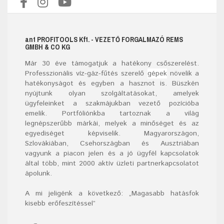
ant
PROFITOOLS
Kft.
- VEZETŐ FORGALMAZÓ REMS
GMBH & CO KG
Már
30
éve támogatjuk a hatékony csőszerelést.
Professzionális víz-gáz-fűtés szerelő
gépek
növelik a
hatékonyságot és egyben a hasznot is. Büszkén
nyújtunk olyan szolgáltatásokat, amelyek
ügyfeleinket a szakmájukban vezető pozícióba
emelik. Portfóliónkba tartoznak a világ
legnépszerűbb márkái, melyek a minőséget és az
egyediséget képviselik. Magyarországon,
Szlovákiában, Csehországban és Ausztriában
vagyunk a piacon jelen és a jó ügyfél kapcsolatok
által több, mint 2000 aktív üzleti partnerkapcsolatot
ápolunk.
A mi jeligénk a következő: „Magasabb hatásfok
kisebb erőfeszítéssel”