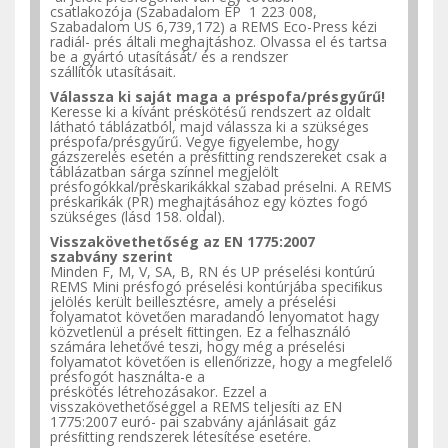
csatlakozója
(Szabadalom EP 1 223 008,
Szabadalom US 6,739,172) a REMS Eco-Press kézi
radiál- prés általi meghajtáshoz. Olvassa el és tartsa
be a gyártó utasítását/ és a rendszer
szállítók
utasításait.
Válassza ki saját maga a
préspofa/présgyűrű!
Keresse ki a kívánt préskötésű rendszert az oldalt
látható
táblázatból,
majd válassza ki a szükséges
préspofa/présgyűrű.
Vegye
ﬁgyelembe, hogy
gázszerelés esetén a présﬁtting rendszereket csak a
táblázatban sárga színnel megjelölt
présfogókkal/préskarikákkal szabad préselni. A REMS
préskarikák (PR) meghajtásához egy köztes fogó
szükséges (lásd 158.
oldal).
Visszakövethetőség az EN
1775:2007
szabvány
szerint
Minden
F,
M,
V,
SA, B, RN és UP préselési kontúrú
REMS Mini
présfogó
préselési kontúrjába speciﬁkus
jelölés került beillesztésre, amely a préselési
folyamatot követően maradandó lenyomatot hagy
közvetlenül a préselt ﬁttingen. Ez a felhasználó
számára lehetővé teszi,
hogy
még a préselési
folyamatot követően is ellenőrizze, hogy a megfelelő
présfogót használta-e a
préskötés
létrehozásakor.
Ezzel a
visszakövethetőséggel a REMS teljesíti az EN
1775:2007 euró- pai szabvány ajánlásait gáz
présﬁtting rendszerek létesítése
esetére.