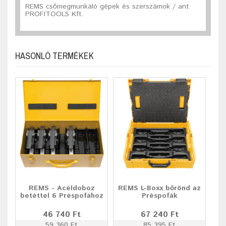
REMS csőmegmunkáló gépek és szerszámok / ant
PROFITOOLS Kft.
HASONLÓ TERMÉKEK
REMS - Acéldoboz
REMS L-Boxx bőrönd az
betéttel 6 Préspofához
Préspofák
46 740 Ft
67 240 Ft
59 360 Ft
85 395 Ft