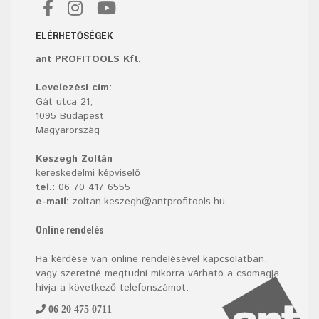
ELÉRHETŐSÉGEK
ant PROFITOOLS Kft.
Levelezési cím:
Gát utca 21,
1095 Budapest
Magyarország
Keszegh Zoltán
kereskedelmi képviselő
tel.:
06 70 417 6555
e-mail:
zoltan.keszegh@antprofitools.hu
Online rendelés
Ha kérdése van online rendelésével kapcsolatban,
vagy szeretné megtudni mikorra várható a csomagja
hívja a következő telefonszámot:
06 20 475 0711