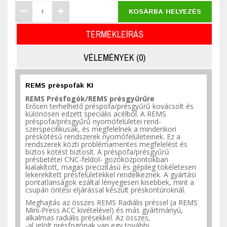
KOSÁRBA HELYEZÉS
TERMÉKLEÍRÁS
VÉLEMÉNYEK (0)
REMS préspofák KI
REMS Présfogók/REMS
présgyűrűre
Erősen terhelhető préspofa/présgyűrű kovácsolt és
különösen edzett speciális acélból. A REMS
préspofa/présgyűrű nyomófelületei rend-
szerspeciﬁkusak, és megfelelnek a mindenkori
préskötésű rendszerek nyomófelületeinek. Ez a
rendszerek közti problémamentes megfelelést és
biztos kötést biztosít. A préspofa/présgyűrű
présbetétei CNC-feldol- gozóközpontokban
kialakított, magas precizitású és gépileg tökéletesen
lekerekített présfelületekkel rendelkeznek. A gyártási
pontatlanságok ezáltal lényegesen kisebbek, mint a
csupán öntési eljárással készült préskontúroknál.
Meghajtás az összes REMS Radiális préssel (a REMS
Mini-Press ACC kivételével) és más gyártmányú,
alkalmas radiális présekkel. Az
összes,
-al jelölt présfogónak van egy további