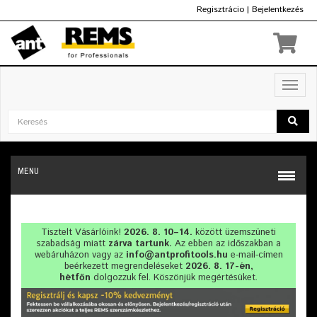
Regisztrácio
|
Bejelentkezés
Ft
Toggl
navig
MENU
Tisztelt Vásárlóink!
2026. 8. 10–14.
között üzemszüneti
szabadság miatt
zárva tartunk.
Az ebben az időszakban a
webáruházon vagy az
info@antprofitools.hu
e-mail-címen
beérkezett megrendeléseket
2026. 8. 17-én,
hétfőn
dolgozzuk fel. Köszönjük megértésüket.