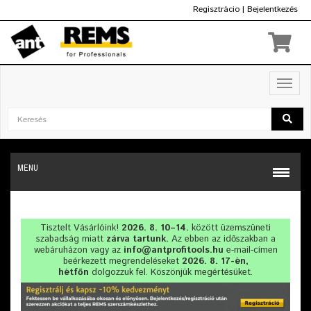
Regisztrácio
|
Bejelentkezés
Ft
Toggl
navig
MENU
Tisztelt Vásárlóink!
2026. 8. 10–14.
között üzemszüneti
szabadság miatt
zárva tartunk.
Az ebben az időszakban a
webáruházon vagy az
info@antprofitools.hu
e-mail-címen
beérkezett megrendeléseket
2026. 8. 17-én,
hétfőn
dolgozzuk fel. Köszönjük megértésüket.