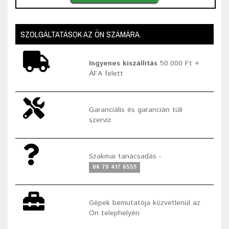
SZOLGÁLTATÁSOK AZ ÖN SZÁMÁRA.
Ingyenes kiszállítás
50.000 Ft +
ÁFA felett
Garanciális és garancián túli
szerviz
Szakmai tanácsadás -
06 70 417 6555
Gépek bemutatója közvetlenül az
Ön telephelyén