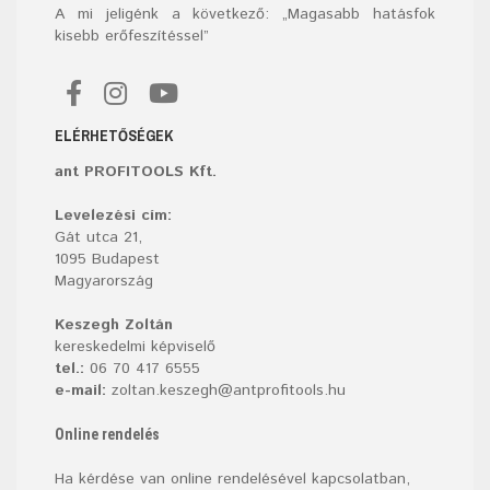
A mi jeligénk a következő: „Magasabb hatásfok
kisebb erőfeszítéssel”
ELÉRHETŐSÉGEK
ant PROFITOOLS Kft.
Levelezési cím:
Gát utca 21,
1095 Budapest
Magyarország
Keszegh Zoltán
kereskedelmi képviselő
tel.:
06 70 417 6555
e-mail:
zoltan.keszegh@antprofitools.hu
Online rendelés
Ha kérdése van online rendelésével kapcsolatban,