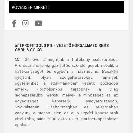
KÖVESSEN MINKET:
ant
PROFITOOLS
Kft.
- VEZETŐ FORGALMAZÓ REMS
GMBH & CO KG
Már
30
éve támogatjuk a hatékony csőszerelést.
Professzionális víz-gáz-fűtés szerelő
gépek
növelik a
hatékonyságot és egyben a hasznot is. Büszkén
nyújtunk olyan szolgáltatásokat, amelyek
ügyfeleinket a szakmájukban vezető pozícióba
emelik. Portfóliónkba tartoznak a világ
legnépszerűbb márkái, melyek a minőséget és az
egyediséget képviselik. Magyarországon,
Szlovákiában, Csehországban és Ausztriában
vagyunk a piacon jelen és a jó ügyfél kapcsolatok
által több, mint 2000 aktív üzleti partnerkapcsolatot
ápolunk.