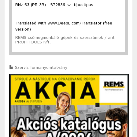
RNz 63 (PR-3B) - 572836 sz. típustípus
Translated with www.DeepL.com/Translator (free
version)
REMS csőmegmunkáló gépek és szerszámok / ant
PROFITOOLS Kft.
Szervíz formanyomtatvány