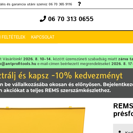
lis és garancia utáni szerviz 06 70 365 9116
06 70 313 0655
 FELTÉTELEK
KAPCSOLAT
lt Vásárlóink!
2026. 8. 10–14.
között üzemszüneti szabadság miatt
zárva t
o@antprofitools.hu
e-mail-címen beérkezett megrendeléseket
2026. 8. 17
REMS 
présf
Ked