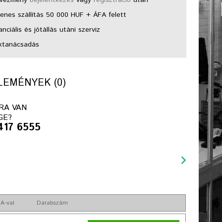
enes szállítás 50 000 HUF + ÁFA felett
nciális és jótállás utáni szerviz
ktanácsadás
EMÉNYEK (0)
RA VAN
GE?
417 6555
A-val
Darabszám