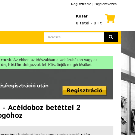
Regisztrácio
|
Bejelentkezés
Kosár
0 tétel - 0 Ft
artunk.
Az ebben az időszakban a webáruházon vagy az
-én, hétfőn
dolgozzuk fel. Köszönjük megértésüket.
- Acéldoboz betéttel 2
ogóhoz
vezmény
bejelentkezés
vagy
regisztráció
után