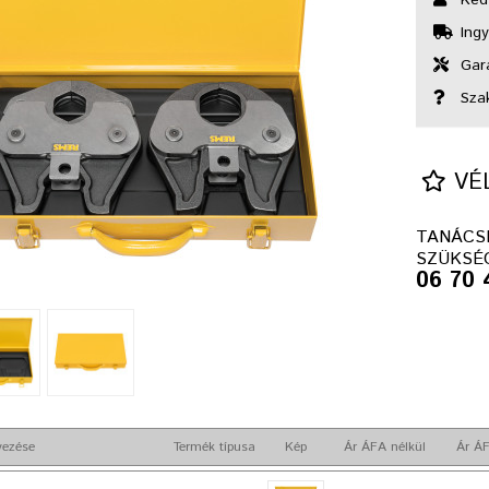
Ingy
Gara
Sza
VÉL
TANÁCS
SZÜKSÉ
06 70 
vezése
Termék típusa
Kép
Ár ÁFA nélkül
Ár ÁF