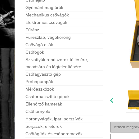
Csőhajlító
Gyémánt magfúrók
Mechanikus csővágók
Elektromos csővágók
Fűrész
Fűrészlap, vágókorong
Csővágó ollók
Csőfogók
Szivattyúk rendszerek töltésére,
mosására és légtelenítésére
Csőfagyasztó gép
Próbapumpák
Mérőeszközök
Csatornatisztító gépek
Ellenőrző kamerák
Csőhornyoló
Horonyvágók, ipari porszívók
Sorjázók, élletörők
Termék megne
Csőtágítók és csőperemezők