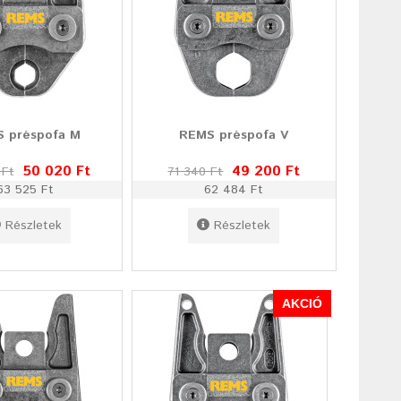
 préspofa M
REMS préspofa V
50 020 Ft
49 200 Ft
 Ft
71 340 Ft
63 525 Ft
62 484 Ft
Részletek
Részletek
AKCIÓ