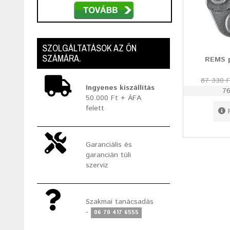
SZOLGÁLTATÁSOK AZ ÖN
SZÁMÁRA.
REMS 
87 330 F
Ingyenes kiszállítás
76
50.000 Ft + ÁFA
felett
Garanciális és
garancián túli
szerviz
Szakmai tanácsadás
-
06 70 417 6555