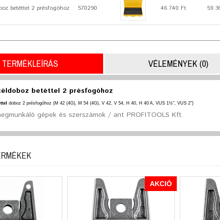
oz betéttel 2 présfogóhoz
570290
46 740 Ft
59 3
TERMÉKLEÍRÁS
VÉLEMÉNYEK (0)
éldoboz betéttel 2 présfogóhoz
ttel
doboz 2
présfogóhoz
(M 42 (4G), M 54 (4G), V 42, V 54, H 40, H 40 A, VUS 1½", VUS
2")
egmunkáló gépek és szerszámok / ant PROFITOOLS Kft.
ERMÉKEK
AKCIÓ