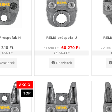
Préspofák H
REMS préspofa U
REMS
 310 Ft
60 270 Ft
81 590 Ft
72 160
 454 Ft
76 543 Ft
Részletek
Részletek
AKCIÓ
TOP