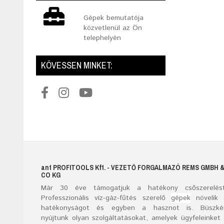
Gépek bemutatója
közvetlenül az Ön
telephelyén
KÖVESSEN MINKET:
ant
PROFITOOLS
Kft.
- VEZETŐ FORGALMAZÓ REMS GMBH 
CO KG
Már
30
éve támogatjuk a hatékony csőszerelést
Professzionális víz-gáz-fűtés szerelő
gépek
növelik 
hatékonyságot és egyben a hasznot is. Büszké
nyújtunk olyan szolgáltatásokat, amelyek ügyfeleinket