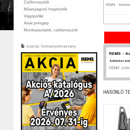
Csőforrasztók
REMS - Acéldob
Műanyagcső hegesztők
Vágópofák
Axiál présgép
Munkaasztalok, csőtámaszok
Szervíz formanyomtatvány
REMS - Ac
Acéldoboz beté
REMS csőm
HASONLÓ T