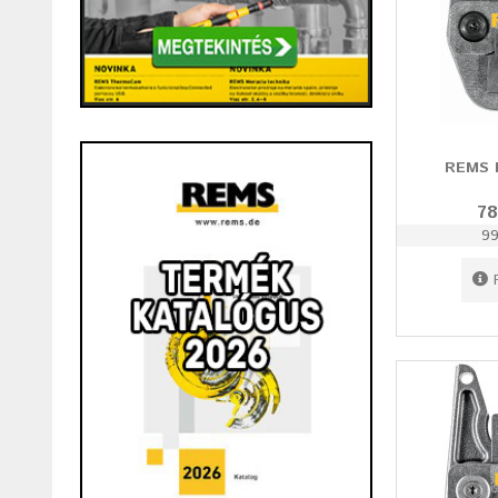
REMS 
78
99