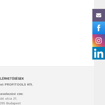
ELÉRHETŐSÉGEK
ant PROFITOOLS Kft.
evelezési cím:
át utca 21,
1095 Budapest