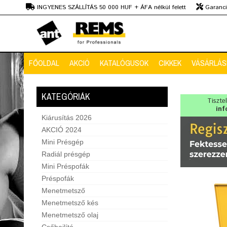
Ft
INGYENES SZÁLLÍTÁS 50 000 HUF + ÁFA nélkül felett
Garanciá
Szaktanácsadás
FŐOLDAL
AKCIÓ
KATALÓGUSOK
CIKKEK
VÁSÁRLÁSI
KATEGÓRIÁK
Tiszte
inf
Kiárusítás 2026
AKCIÓ 2024
Mini Présgép
Radiál présgép
Mini Préspofák
Préspofák
Menetmetsző
Menetmetsző kés
Menetmetsző olaj