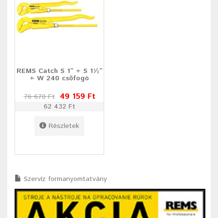
REMS Catch S 1” + S 1½”
+ W 240 csőfogó
49 159 Ft
76 670 Ft
62 432 Ft
Részletek
Szervíz formanyomtatvány