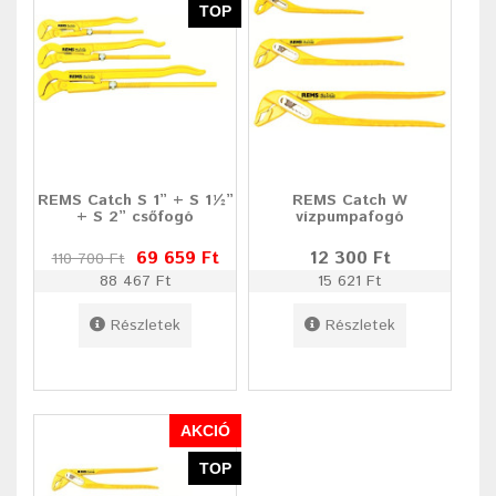
TOP
REMS Catch S 1” + S 1½”
REMS Catch W
+ S 2” csőfogó
vízpumpafogó
69 659 Ft
12 300 Ft
110 700 Ft
88 467 Ft
15 621 Ft
Részletek
Részletek
AKCIÓ
TOP