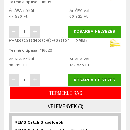
Termék típusa:
116015
Ár ÁFA nélkül
Ár ÁFA-val
47 970 Ft
60 922 Ft
KOSÁRBA HELYEZÉS
REMS CATCH S CSŐFOGÓ 3" (112MM)
Termék típusa:
116020
Ár ÁFA nélkül
Ár ÁFA-val
96 760 Ft
122 885 Ft
KOSÁRBA HELYEZÉS
TERMÉKLEÍRÁS
VÉLEMÉNYEK (0)
REMS Catch S csőfogók