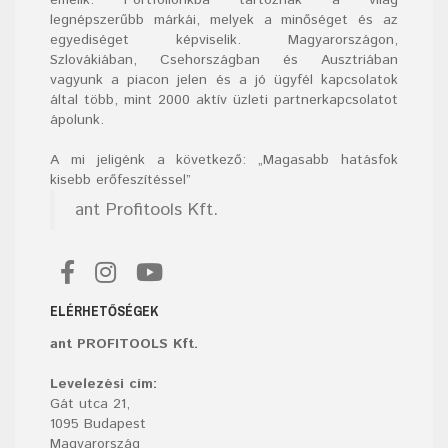
legnépszerűbb márkái, melyek a minőséget és az
egyediséget képviselik. Magyarországon,
Szlovákiában, Csehországban és Ausztriában
vagyunk a piacon jelen és a jó ügyfél kapcsolatok
által több, mint 2000 aktív üzleti partnerkapcsolatot
ápolunk.
A mi jeligénk a következő: „Magasabb hatásfok
kisebb erőfeszítéssel”
ant Profitools Kft.
ELÉRHETŐSÉGEK
ant PROFITOOLS Kft.
Levelezési cím:
Gát utca 21,
1095 Budapest
Magyarország