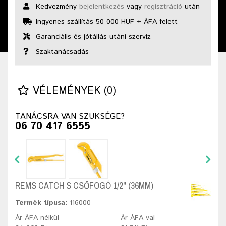
Kedvezmény
bejelentkezés
vagy
regisztráció
után
Ingyenes szállítás 50 000 HUF + ÁFA felett
Garanciális és jótállás utáni szerviz
Szaktanácsadás
VÉLEMÉNYEK (0)
TANÁCSRA VAN SZÜKSÉGE?
06 70 417 6555
REMS CATCH S CSŐFOGÓ 1/2" (36MM)
Termék típusa:
116000
Ár ÁFA nélkül
Ár ÁFA-val