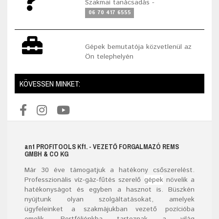
Szakmai tanácsadás -
06 70 417 6555
Gépek bemutatója közvetlenül az
Ön telephelyén
KÖVESSEN MINKET:
ant
PROFITOOLS
Kft.
- VEZETŐ FORGALMAZÓ REMS
GMBH & CO KG
Már
30
éve támogatjuk a hatékony csőszerelést.
Professzionális víz-gáz-fűtés szerelő
gépek
növelik a
hatékonyságot és egyben a hasznot is. Büszkén
nyújtunk olyan szolgáltatásokat, amelyek
ügyfeleinket a szakmájukban vezető pozícióba
emelik. Portfóliónkba tartoznak a világ