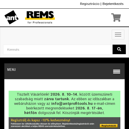
Regisztrácio
|
Bejelentkezés
Ft
Toggl
navig
MENU
Tisztelt Vásárlóink!
2026. 8. 10–14.
között üzemszüneti
szabadság miatt
zárva tartunk.
Az ebben az időszakban a
webáruházon vagy az
info@antprofitools.hu
e-mail-címen
beérkezett megrendeléseket
2026. 8. 17-én,
hétfőn
dolgozzuk fel. Köszönjük megértésüket.