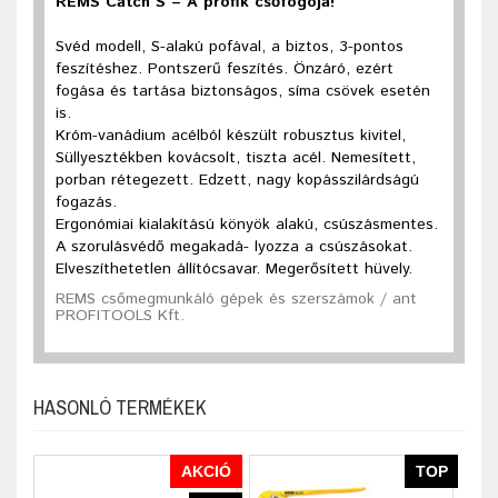
REMS Catch S – A proﬁk csőfogója!
Svéd modell, S-alakú pofával, a biztos, 3-pontos
feszítéshez. Pontszerű feszítés. Önzáró, ezért
fogása és tartása biztonságos, síma csövek esetén
is.
Króm-vanádium acélból készült robusztus kivitel,
Süllyesztékben kovácsolt, tiszta acél. Nemesített,
porban rétegezett. Edzett, nagy kopásszilárdságú
fogazás.
Ergonómiai kialakítású könyök alakú, csúszásmentes.
A szorulásvédő megakadá- lyozza a csúszásokat.
Elveszíthetetlen állítócsavar. Megerősített hüvely.
REMS csőmegmunkáló gépek és szerszámok / ant
PROFITOOLS Kft.
HASONLÓ TERMÉKEK
AKCIÓ
TOP