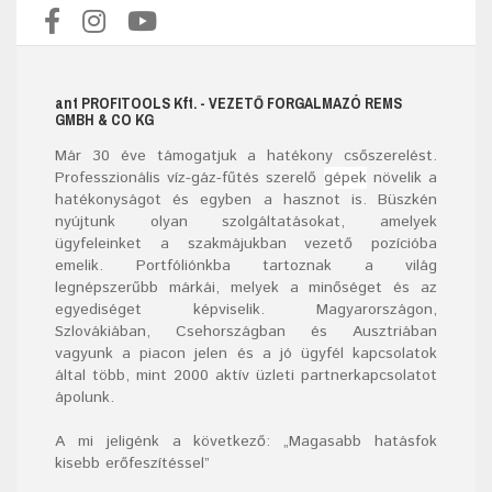
ant
PROFITOOLS
Kft.
- VEZETŐ FORGALMAZÓ REMS
GMBH & CO KG
Már
30
éve támogatjuk a hatékony csőszerelést.
Professzionális víz-gáz-fűtés szerelő
gépek
növelik a
hatékonyságot és egyben a hasznot is. Büszkén
nyújtunk olyan szolgáltatásokat, amelyek
ügyfeleinket a szakmájukban vezető pozícióba
emelik. Portfóliónkba tartoznak a világ
legnépszerűbb márkái, melyek a minőséget és az
egyediséget képviselik. Magyarországon,
Szlovákiában, Csehországban és Ausztriában
vagyunk a piacon jelen és a jó ügyfél kapcsolatok
által több, mint 2000 aktív üzleti partnerkapcsolatot
ápolunk.
A mi jeligénk a következő: „Magasabb hatásfok
kisebb erőfeszítéssel”