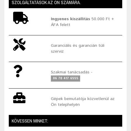
SZOLGÁLTATÁSOK AZ ÖN SZÁMÁRA.
Ingyenes kiszállítás
50.000 Ft +
ÁFA felett
Garanciális és garancián túli
szerviz
Szakmai tanácsadás -
06 70 417 6555
Gépek bemutatója közvetlenül az
Ön telephelyén
KÖVESSEN MINKET: