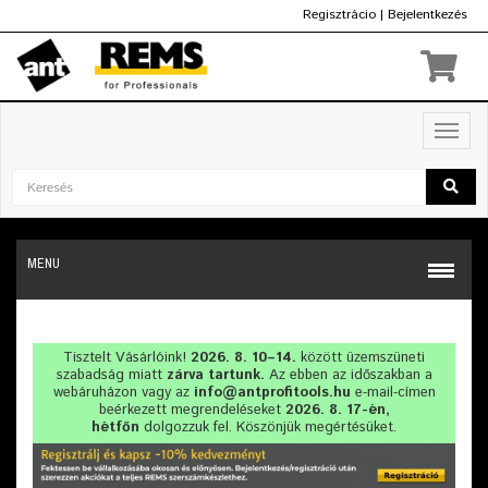
Regisztrácio
|
Bejelentkezés
Ft
Toggl
navig
MENU
Tisztelt Vásárlóink!
2026. 8. 10–14.
között üzemszüneti
szabadság miatt
zárva tartunk.
Az ebben az időszakban a
webáruházon vagy az
info@antprofitools.hu
e-mail-címen
beérkezett megrendeléseket
2026. 8. 17-én,
hétfőn
dolgozzuk fel. Köszönjük megértésüket.