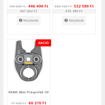
446 490 Ft
532 590 Ft
738 000 Ft
848 700 Ft
567 042 Ft
676 389 Ft
Részletek
Részletek
AKCIÓ
REMS Mini Préspofák UP
60 270 Ft
77 490 Ft