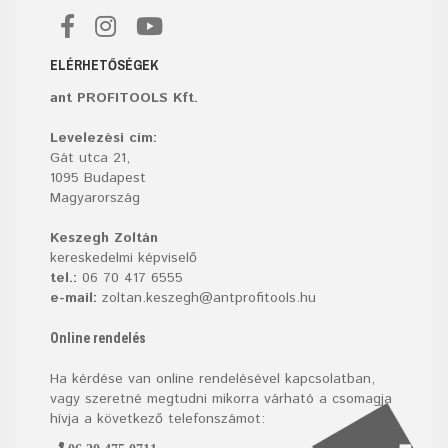
ELÉRHETŐSÉGEK
ant PROFITOOLS Kft.
Levelezési cím:
Gát utca 21,
1095 Budapest
Magyarország
Keszegh Zoltán
kereskedelmi képviselő
tel.:
06 70 417 6555
e-mail:
zoltan.keszegh@antprofitools.hu
Online rendelés
Ha kérdése van online rendelésével kapcsolatban,
vagy szeretné megtudni mikorra várható a csomagja
hívja a következő telefonszámot: