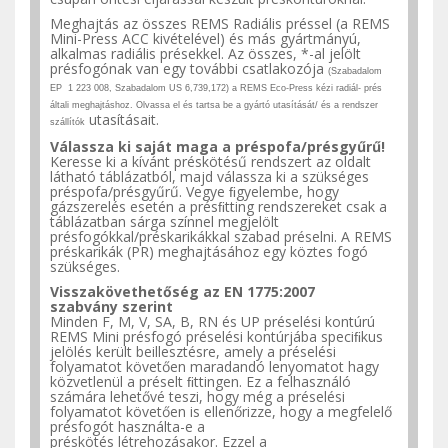
Meghajtás az összes REMS Radiális préssel (a REMS
Mini-Press ACC kivételével) és más gyártmányú,
alkalmas radiális présekkel. Az
összes,
*-al jelölt
présfogónak van egy további csatlakozója
(Szabadalom
EP 1 223 008, Szabadalom US 6,739,172) a REMS Eco-Press kézi radiál- prés
általi meghajtáshoz. Olvassa el és tartsa be a gyártó utasítását/ és a rendszer
utasításait.
szállítók
Válassza ki saját maga a
préspofa/présgyűrű!
Keresse ki a kívánt préskötésű rendszert az oldalt
látható
táblázatból,
majd válassza ki a szükséges
préspofa/présgyűrű.
Vegye
ﬁgyelembe, hogy
gázszerelés esetén a présﬁtting rendszereket csak a
táblázatban sárga színnel megjelölt
présfogókkal/préskarikákkal szabad préselni. A REMS
préskarikák (PR) meghajtásához egy köztes fogó
szükséges.
Visszakövethetőség az EN
1775:2007
szabvány
szerint
Minden
F,
M,
V,
SA, B, RN és UP préselési kontúrú
REMS Mini
présfogó
préselési kontúrjába speciﬁkus
jelölés került beillesztésre, amely a préselési
folyamatot követően maradandó lenyomatot hagy
közvetlenül a préselt ﬁttingen. Ez a felhasználó
számára lehetővé teszi,
hogy
még a préselési
folyamatot követően is ellenőrizze, hogy a megfelelő
présfogót használta-e a
préskötés
létrehozásakor.
Ezzel a