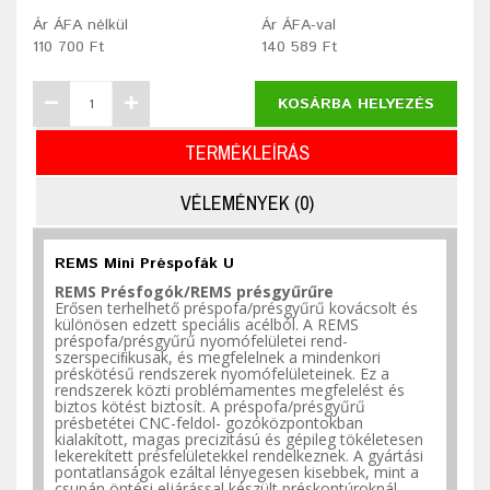
Ár ÁFA nélkül
Ár ÁFA-val
110 700 Ft
140 589 Ft
KOSÁRBA HELYEZÉS
TERMÉKLEÍRÁS
VÉLEMÉNYEK (0)
REMS Mini Préspofák U
REMS Présfogók/REMS
présgyűrűre
Erősen terhelhető préspofa/présgyűrű kovácsolt és
különösen edzett speciális acélból. A REMS
préspofa/présgyűrű nyomófelületei rend-
szerspeciﬁkusak, és megfelelnek a mindenkori
préskötésű rendszerek nyomófelületeinek. Ez a
rendszerek közti problémamentes megfelelést és
biztos kötést biztosít. A préspofa/présgyűrű
présbetétei CNC-feldol- gozóközpontokban
kialakított, magas precizitású és gépileg tökéletesen
lekerekített présfelületekkel rendelkeznek. A gyártási
pontatlanságok ezáltal lényegesen kisebbek, mint a
csupán öntési eljárással készült préskontúroknál.