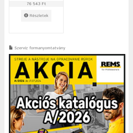
76 543 Ft
Részletek
Szervíz formanyomtatvány