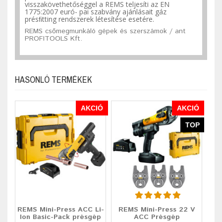
visszakövethetőséggel a REMS teljesíti az EN
1775:2007 euró- pai szabvány ajánlásait gáz
présﬁtting rendszerek létesítése
esetére.
REMS csőmegmunkáló gépek és szerszámok / ant
PROFITOOLS Kft.
HASONLÓ TERMÉKEK
AKCIÓ
AKCIÓ
TOP
REMS Mini-Press ACC Li-
REMS Mini-Press 22 V
Ion Basic-Pack présgép
ACC Présgép