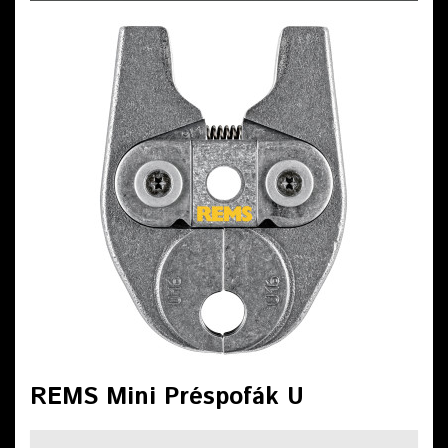
REMS Mini Préspofák U