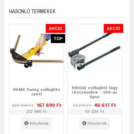
HASONLÓ TERMÉKEK
AKCIÓ
AKCIÓ
TOP
RIDGID csőhajlító lágy
REMS Swing csőhajlító
rézcsövekre - 300-as
szett
típus
167 690 Ft
46 617 Ft
204 590 Ft
51 279 Ft
212 966 Ft
59 204 Ft
Részletek
Részletek