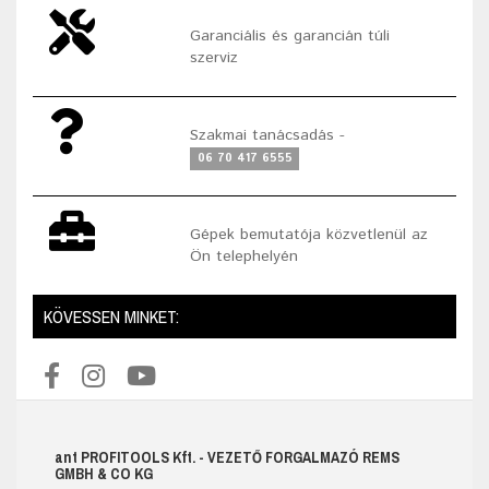
Garanciális és garancián túli
szerviz
Szakmai tanácsadás -
06 70 417 6555
Gépek bemutatója közvetlenül az
Ön telephelyén
KÖVESSEN MINKET:
ant
PROFITOOLS
Kft.
- VEZETŐ FORGALMAZÓ REMS
GMBH & CO KG