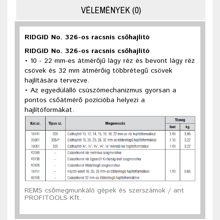
VÉLEMÉNYEK (0)
RIDGID No. 326-os racsnis csőhajlító
RIDGID No. 326-os racsnis csőhajlító
• 10 - 22 mm-es átmérőjű lágy réz és bevont lágy réz
csövek és 32 mm átmérőig többrétegű csövek
hajlítására tervezve.
• Az egyedülálló csúszómechanizmus gyorsan a
pontos csőátmérő pozícióba helyezi a
hajlítóformákat.
REMS csőmegmunkáló gépek és szerszámok / ant
PROFITOOLS Kft.