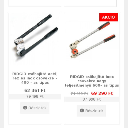
AKCIÓ
RIDGID csőhajlító acél,
RIDGID csőhajlító inox
réz és inox csövekre -
csövekre nagy
400 - as típus
teljesítményű 600- as típus
62 361 Ft
69 290 Ft
74 169 Ft
79 198 Ft
87 998 Ft
Részletek
Részletek