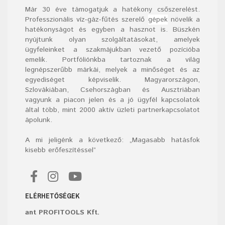
Már
30
éve támogatjuk a hatékony csőszerelést.
Professzionális víz-gáz-fűtés szerelő
gépek
növelik a
hatékonyságot és egyben a hasznot is. Büszkén
nyújtunk olyan szolgáltatásokat, amelyek
ügyfeleinket a szakmájukban vezető pozícióba
emelik. Portfóliónkba tartoznak a világ
legnépszerűbb márkái, melyek a minőséget és az
egyediséget képviselik. Magyarországon,
Szlovákiában, Csehországban és Ausztriában
vagyunk a piacon jelen és a jó ügyfél kapcsolatok
által több, mint 2000 aktív üzleti partnerkapcsolatot
ápolunk.
A mi jeligénk a következő: „Magasabb hatásfok
kisebb erőfeszítéssel”
ELÉRHETŐSÉGEK
ant PROFITOOLS Kft.