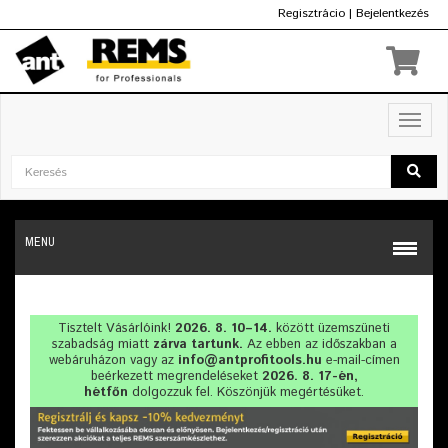
Regisztrácio
|
Bejelentkezés
Ft
Toggl
navig
MENU
Tisztelt Vásárlóink!
2026. 8. 10–14.
között üzemszüneti
szabadság miatt
zárva tartunk.
Az ebben az időszakban a
webáruházon vagy az
info@antprofitools.hu
e-mail-címen
beérkezett megrendeléseket
2026. 8. 17-én,
hétfőn
dolgozzuk fel. Köszönjük megértésüket.