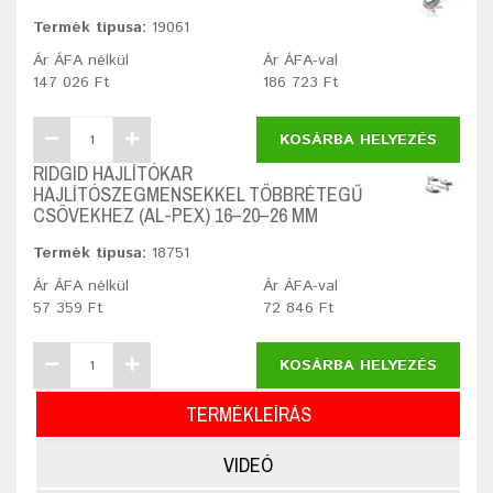
Termék típusa:
19061
Ár ÁFA nélkül
Ár ÁFA-val
147 026 Ft
186 723 Ft
KOSÁRBA HELYEZÉS
RIDGID HAJLÍTÓKAR
HAJLÍTÓSZEGMENSEKKEL TÖBBRÉTEGŰ
CSÖVEKHEZ (AL-PEX) 16–20–26 MM
Termék típusa:
18751
Ár ÁFA nélkül
Ár ÁFA-val
57 359 Ft
72 846 Ft
KOSÁRBA HELYEZÉS
TERMÉKLEÍRÁS
VIDEÓ