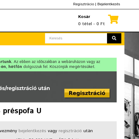
Regisztrácio
|
Bejelentkezés
Kosár
0 tétel - 0 Ft
artunk.
Az ebben az időszakban a webáruházon vagy az
-én, hétfőn
dolgozzuk fel. Köszönjük megértésüket.
 préspofa U
vezmény
bejelentkezés
vagy
regisztráció
után