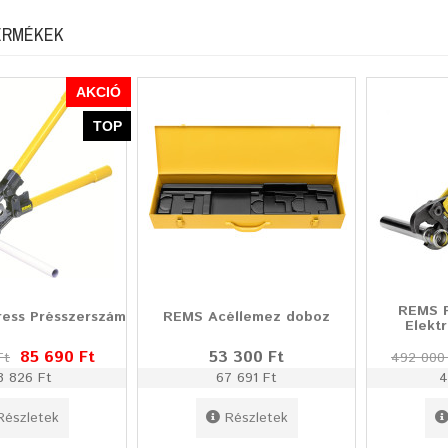
ERMÉKEK
AKCIÓ
TOP
REMS P
ess Présszerszám
REMS Acéllemez doboz
Elekt
85 690 Ft
53 300 Ft
Ft
492 000
8 826 Ft
67 691 Ft
4
Részletek
Részletek