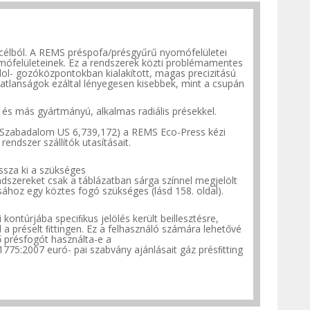
acélból. A REMS préspofa/présgyűrű nyomófelületei
mófelületeinek. Ez a rendszerek közti problémamentes
dol- gozóközpontokban kialakított, magas precizitású
ntatlanságok ezáltal lényegesen kisebbek, mint a csupán
és más gyártmányú, alkalmas radiális présekkel.
Szabadalom US 6,739,172) a REMS Eco-Press kézi
 rendszer szállítók
utasításait.
ssza ki a szükséges
dszereket csak a táblázatban sárga színnel megjelölt
sához egy köztes fogó szükséges (lásd 158.
oldal).
i kontúrjába speciﬁkus jelölés került beillesztésre,
 préselt ﬁttingen. Ez a felhasználó számára lehetővé
ő présfogót használta-e a
1775:2007 euró- pai szabvány ajánlásait gáz présﬁtting