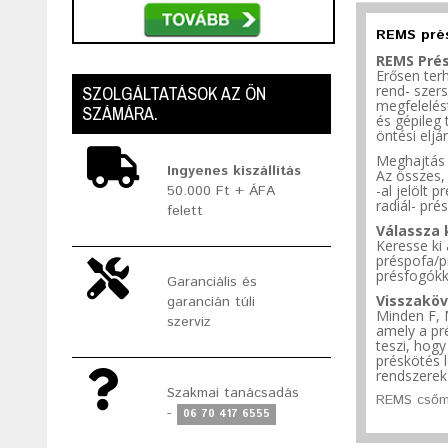
REMS pré
REMS Pré
Erősen ter
SZOLGÁLTATÁSOK AZ ÖN
rend- szer
megfelelés
SZÁMÁRA.
és gépileg 
öntési eljá
Meghajtás 
Ingyenes kiszállítás
Az
összes,
50.000 Ft + ÁFA
-al jelölt
radiál- pré
felett
Válassza 
Keresse ki 
préspofa/p
présfogókk
Garanciális és
Visszakö
garancián túli
Minden
F,
szerviz
amely a pr
teszi,
hog
préskötés
rendszerek 
Szakmai tanácsadás
REMS csőm
-
06 70 417 6555