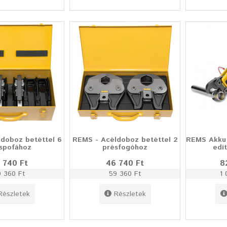
doboz betéttel 6
REMS - Acéldoboz betéttel 2
REMS Akku 
spofához
présfogóhoz
edi
 740 Ft
46 740 Ft
8
 360 Ft
59 360 Ft
1 
Részletek
Részletek