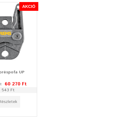
AKCIÓ
préspofa UP
60 270 Ft
t
 543 Ft
Részletek