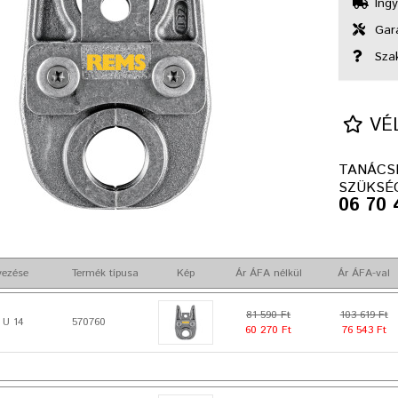
Ingy
Gara
Sza
VÉL
TANÁCS
SZÜKSÉ
06 70 
vezése
Termék típusa
Kép
Ár ÁFA nélkül
Ár ÁFA-val
81 590 Ft
103 619 Ft
 U 14
570760
60 270 Ft
76 543 Ft