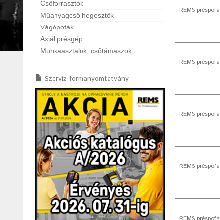
Csőforrasztók
REMS préspofa
Műanyagcső hegesztők
Vágópofák
Axiál présgép
Munkaasztalok, csőtámaszok
REMS préspofa
Szervíz formanyomtatvány
REMS préspofa
REMS préspofa
REMS préspofa