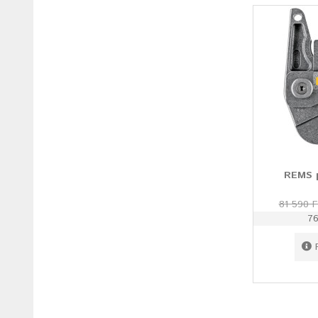
REMS 
81 590 F
76