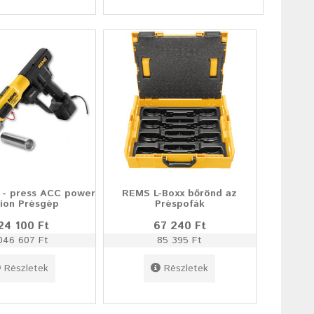
- press ACC power
REMS L-Boxx bőrönd az
tion Présgép
Préspofák
24 100 Ft
67 240 Ft
046 607 Ft
85 395 Ft
Részletek
Részletek