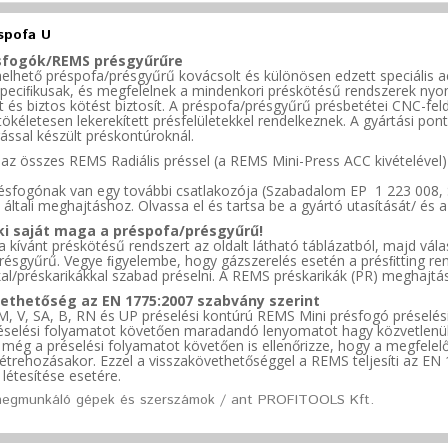
spofa U
sfogók/REMS
présgyűrűre
helhető préspofa/présgyűrű kovácsolt és különösen edzett speciális 
speciﬁkusak, és megfelelnek a mindenkori préskötésű rendszerek nyo
t és biztos kötést biztosít. A préspofa/présgyűrű présbetétei CNC-fel
tökéletesen lekerekített présfelületekkel rendelkeznek. A gyártási po
rással készült préskontúroknál.
az összes REMS Radiális préssel (a REMS Mini-Press ACC kivételével) 
 présfogónak van egy további csatlakozója
(Szabadalom EP 1 223 008, 
s általi meghajtáshoz. Olvassa el és tartsa be a gyártó utasítását/ és a
ki saját maga a
préspofa/présgyűrű!
a kívánt préskötésű rendszert az oldalt látható
táblázatból,
majd vála
résgyűrű.
Vegye
ﬁgyelembe, hogy gázszerelés esetén a présﬁtting ren
al/préskarikákkal szabad préselni. A REMS préskarikák (PR) meghajtá
vethetőség az EN
1775:2007 szabvány
szerint
M,
V,
SA, B, RN és UP préselési kontúrú REMS Mini
présfogó
préselés
éselési folyamatot követően maradandó lenyomatot hagy közvetlenül a
y
még a préselési folyamatot követően is ellenőrizze, hogy a megfelel
létrehozásakor.
Ezzel a visszakövethetőséggel a REMS teljesíti az EN 
létesítése
esetére.
egmunkáló gépek és szerszámok / ant PROFITOOLS Kft.