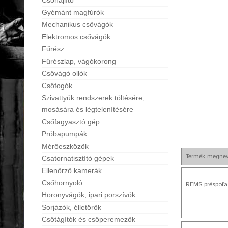
Csőhajlító
Gyémánt magfúrók
Mechanikus csővágók
Elektromos csővágók
Fűrész
Fűrészlap, vágókorong
Csővágó ollók
Csőfogók
Szivattyúk rendszerek töltésére,
mosására és légtelenítésére
Csőfagyasztó gép
Próbapumpák
Mérőeszközök
Termék megne
Csatornatisztító gépek
Ellenőrző kamerák
Csőhornyoló
REMS préspofa
Horonyvágók, ipari porszívók
Sorjázók, élletörők
Csőtágítók és csőperemezők