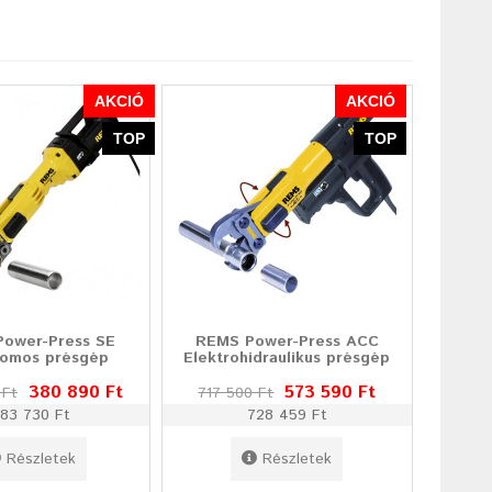
AKCIÓ
AKCIÓ
TOP
TOP
ower-Press SE
REMS Power-Press ACC
romos présgép
Elektrohidraulikus présgép
380 890 Ft
573 590 Ft
 Ft
717 500 Ft
83 730 Ft
728 459 Ft
Részletek
Részletek