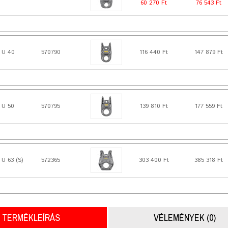
60 270 Ft
76 543 Ft
 U 40
570790
116 440 Ft
147 879 Ft
 U 50
570795
139 810 Ft
177 559 Ft
U 63 (S)
572365
303 400 Ft
385 318 Ft
TERMÉKLEÍRÁS
VÉLEMÉNYEK (0)