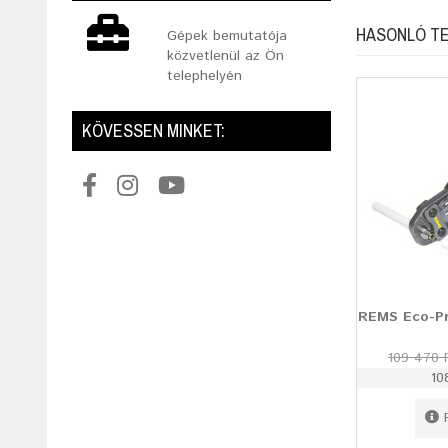
HASONLÓ T
Gépek bemutatója
közvetlenül az Ön
telephelyén
KÖVESSEN MINKET:
REMS Eco-Pr
109 470 
10