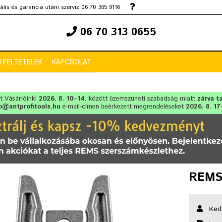
lis és garancia utáni szerviz 06 70 365 9116
06 70 313 0655
 FELTÉTELEK
KAPCSOLAT
lt Vásárlóink!
2026. 8. 10–14.
között üzemszüneti szabadság miatt
zárva t
o@antprofitools.hu
e-mail-címen beérkezett megrendeléseket
2026. 8. 17
REMS
Ked