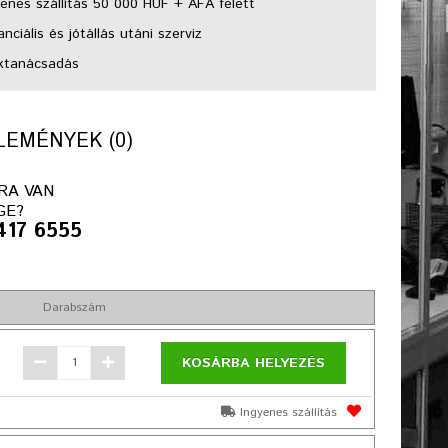
enes szállítás 50 000 HUF + ÁFA felett
nciális és jótállás utáni szerviz
ktanácsadás
EMÉNYEK (0)
RA VAN
GE?
417 6555
Darabszám
KOSÁRBA HELYEZÉS
Ingyenes szállítás