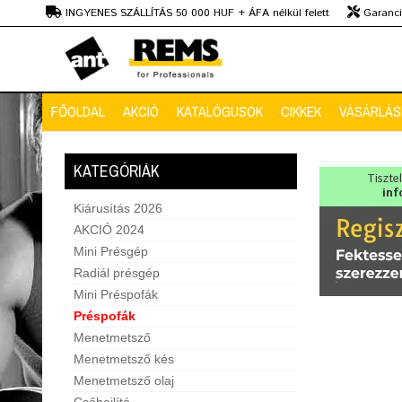
Ft
INGYENES SZÁLLÍTÁS 50 000 HUF + ÁFA nélkül felett
Garanciá
Szaktanácsadás
FŐOLDAL
AKCIÓ
KATALÓGUSOK
CIKKEK
VÁSÁRLÁSI
KATEGÓRIÁK
Tiszte
inf
Kiárusítás 2026
AKCIÓ 2024
Mini Présgép
Radiál présgép
Mini Préspofák
Préspofák
Menetmetsző
Menetmetsző kés
Menetmetsző olaj