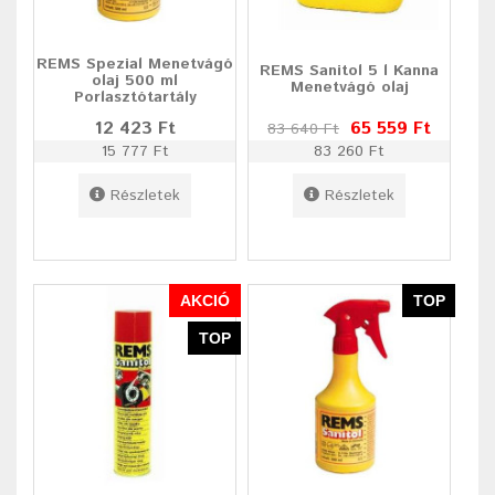
REMS Spezial Menetvágó
REMS Sanitol 5 l Kanna
olaj 500 ml
Menetvágó olaj
Porlasztótartály
12 423 Ft
65 559 Ft
83 640 Ft
15 777 Ft
83 260 Ft
Részletek
Részletek
AKCIÓ
TOP
TOP