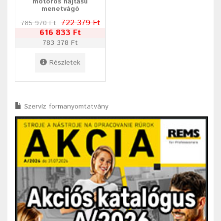
motoros hajtású
menetvágó
722 379 Ft
785 970 Ft
616 833 Ft
783 378 Ft
Részletek
Szervíz formanyomtatvány