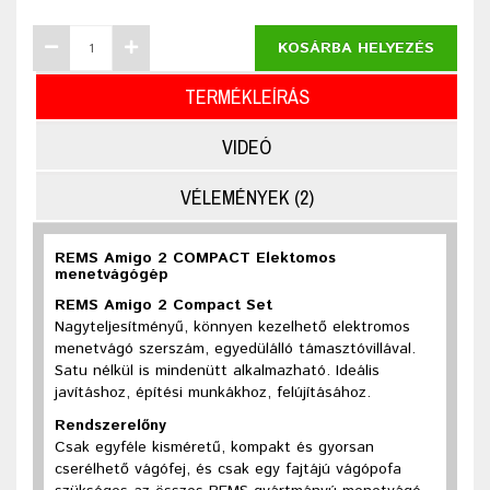
KOSÁRBA HELYEZÉS
TERMÉKLEÍRÁS
VIDEÓ
VÉLEMÉNYEK (2)
REMS Amigo 2 COMPACT Elektomos
menetvágógép
REMS Amigo 2 Compact Set
Nagyteljesítményű, könnyen kezelhető elektromos
menetvágó szerszám, egyedülálló támasztóvillával.
Satu nélkül is mindenütt alkalmazható. Ideális
javításhoz, építési munkákhoz, felújításához.
Rendszerelőny
Csak egyféle kisméretű, kompakt és gyorsan
cserélhető vágófej, és csak egy fajtájú vágópofa