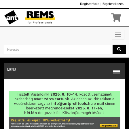
Regisztrácio
|
Bejelentkezés
Ft
Toggl
navig
MENU
Tisztelt Vásárlóink!
2026. 8. 10–14.
között üzemszüneti
szabadság miatt
zárva tartunk.
Az ebben az időszakban a
webáruházon vagy az
info@antprofitools.hu
e-mail-címen
beérkezett megrendeléseket
2026. 8. 17-én,
hétfőn
dolgozzuk fel. Köszönjük megértésüket.