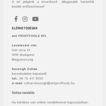
A mi jeligénk a következő: „Magasabb hatásfok
kisebb erőfeszítéssel”
ELÉRHETŐSÉGEK
ant PROFITOOLS Kft.
Levelezési cím:
Gát utca 21,
1095 Budapest
Magyarország
Keszegh Zoltán
kereskedelmi képviselő
tel.:
06 70 417 6555
e-mail:
zoltan.keszegh@antprofitools.hu
Online rendelés
Ha kérdése van online rendelésével kapcsolatban,