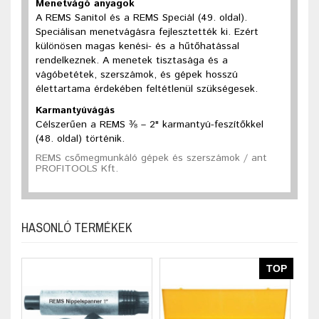
Menetvágó anyagok
A REMS Sanitol és a REMS Speciál (49. oldal).
Speciálisan menetvágásra fejlesztették ki. Ezért
különösen magas kenési- és a hűtőhatással
rendelkeznek. A menetek tisztasága és a
vágóbetétek, szerszámok, és gépek hosszú
élettartama érdekében feltétlenül szükségesek.
Karmantyúvágás
Célszerűen a REMS ⅜ – 2" karmantyú-feszítőkkel
(48. oldal) történik.
REMS csőmegmunkáló gépek és szerszámok / ant
PROFITOOLS Kft.
HASONLÓ TERMÉKEK
TOP