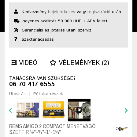
Kedvezmény
bejelentkezés
vagy
regisztráció
után
Ingyenes szállítás 50 000 HUF + ÁFA felett
Garanciális és jótállás utáni szerviz
Szaktanácsadás
VIDEÓ
VÉLEMÉNYEK (2)
TANÁCSRA VAN SZÜKSÉGE?
06 70 417 6555
Utasítás
Pótalkatrészek
REMS AMIGO 2 COMPACT MENETVÁGÓ
SZETT R ½"-¾"-1"-1¼"