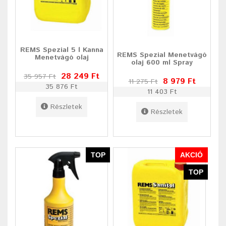
REMS Spezial 5 l Kanna
REMS Spezial Menetvágó
Menetvágó olaj
olaj 600 ml Spray
28 249 Ft
35 957 Ft
8 979 Ft
11 275 Ft
35 876 Ft
11 403 Ft
Részletek
Részletek
TOP
AKCIÓ
TOP