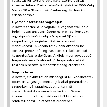
választáskor történő automata szénkefeállítás
következtében. Csúcs teljesítményfelvétel 1800 W-ig.
-
Magas 30 – 18 min
. vágósebesség. Biztonsági
érintőkapcsoló.
Gyorsan cserélhető vágófejek
A bevált technika, a vágófej, a vágóbetétek és a
fedél magas anyagminősége és pre- cíz, kompakt
egységé történő kidolgozás garantálják a
szuperkönnyű vágáskezdést és a könnyű
menetvágást. A vágóbetétek nem akadnak be.
Hosszú, precíz csőmeg- vezetés a tökéletes cső
központosítás érdekében. A kifelé megnagyobbodó
forgácsel- vezető ablakok jó forgácselvezetést
tesznek lehetővé a menettisztaság érdekében.
Vágóbetétek
A bevált, elnyűhetetlen minőségi REMS vágóbetétek
optimális vágási geometriá- juk által garantálják a
szuperkönnyű vágáskezdést, a könnyű
menetvágást és a menettisztaságot. Szívós,
különösen edzett speciális acélból készülnek a
rendkívül hosszú élettartam érdekében.