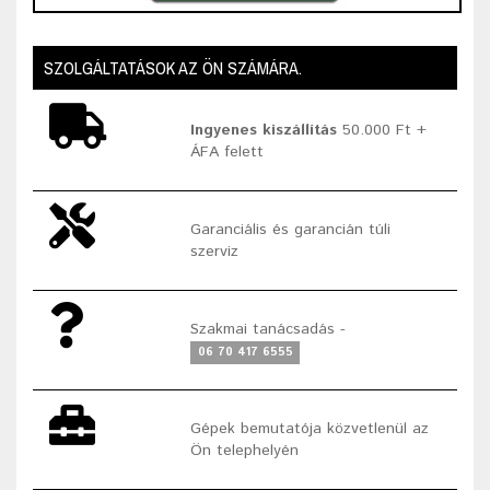
SZOLGÁLTATÁSOK AZ ÖN SZÁMÁRA.
Ingyenes kiszállítás
50.000 Ft +
ÁFA felett
Garanciális és garancián túli
szerviz
Szakmai tanácsadás -
06 70 417 6555
Gépek bemutatója közvetlenül az
Ön telephelyén