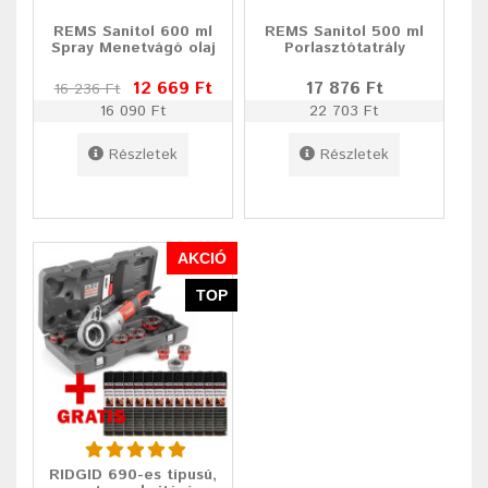
REMS Sanitol 600 ml
REMS Sanitol 500 ml
Spray Menetvágó olaj
Porlasztótatrály
12 669 Ft
17 876 Ft
16 236 Ft
16 090 Ft
22 703 Ft
Részletek
Részletek
AKCIÓ
TOP
RIDGID 690-es típusú,