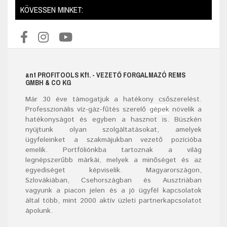
KÖVESSEN MINKET:
ant
PROFITOOLS
Kft.
- VEZETŐ FORGALMAZÓ REMS
GMBH & CO KG
Már
30
éve támogatjuk a hatékony csőszerelést.
Professzionális víz-gáz-fűtés szerelő
gépek
növelik a
hatékonyságot és egyben a hasznot is. Büszkén
nyújtunk olyan szolgáltatásokat, amelyek
ügyfeleinket a szakmájukban vezető pozícióba
emelik. Portfóliónkba tartoznak a világ
legnépszerűbb márkái, melyek a minőséget és az
egyediséget képviselik. Magyarországon,
Szlovákiában, Csehországban és Ausztriában
vagyunk a piacon jelen és a jó ügyfél kapcsolatok
által több, mint 2000 aktív üzleti partnerkapcsolatot
ápolunk.