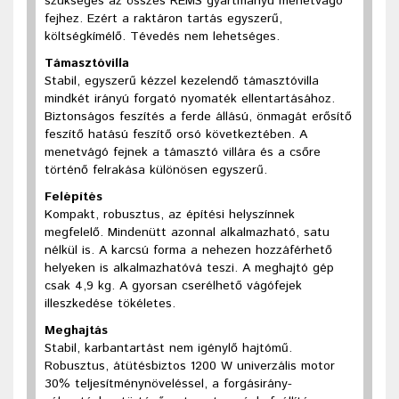
szükséges az összes REMS gyártmányú menetvágó
fejhez. Ezért a raktáron tartás egyszerű,
költségkímélő. Tévedés nem
lehetséges.
Támasztóvilla
Stabil, egyszerű kézzel kezelendő támasztóvilla
mindkét irányú forgató nyomaték ellentartásához.
Biztonságos feszítés a ferde állású, önmagát erősítő
feszítő hatású feszítő orsó következtében. A
menetvágó fejnek a támasztó villára és a csőre
történő felrakása különösen egyszerű.
Felépítés
Kompakt, robusztus, az építési helyszínnek
megfelelő. Mindenütt azonnal alkalmazható, satu
nélkül is. A karcsú forma a nehezen hozzáférhető
helyeken is alkalmazhatóvá teszi. A meghajtó gép
csak 4,9 kg. A gyorsan cserélhető vágófejek
illeszkedése tökéletes.
Meghajtás
Stabil, karbantartást nem igénylő hajtómű.
Robusztus, átütésbiztos 1200 W univerzális motor
30% teljesítménynöveléssel, a forgásirány-