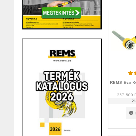
REMS Eva K
237 800 
21