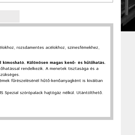
élokhoz, rozsdamentes acélokhoz, szinesfémekhez,
l kimosható. Különösen magas kenő- és hűtőhatás.
tőhatással rendelkezik. A menetek tisztasága és a
szükséges.
Fémek fűrészelésénél hűtő-kenőanyagként is kiválóan
 Spezial szórópalack hajtógáz nélkül. Utántölthető.