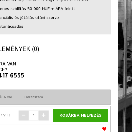
enes szállítás 50 000 HUF + ÁFA felett
nciális és jótállás utáni szerviz
ktanácsadás
EMÉNYEK (0)
RA VAN
GE?
417 6555
ÁFA-val
Darabszám
KOSÁRBA HELYEZÉS
 777 Ft