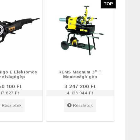
TOP
igo E Elektomos
REMS Magnum 3" T
netvágógép
Menetvágó gép
50 100 Ft
3 247 200 Ft
17 627 Ft
4 123 944 Ft
Részletek
Részletek