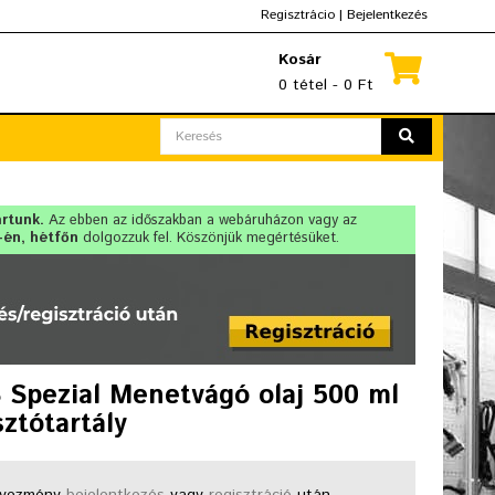
Regisztrácio
|
Bejelentkezés
Kosár
0 tétel - 0 Ft
artunk.
Az ebben az időszakban a webáruházon vagy az
-én, hétfőn
dolgozzuk fel. Köszönjük megértésüket.
Spezial Menetvágó olaj 500 ml
sztótartály
vezmény
bejelentkezés
vagy
regisztráció
után