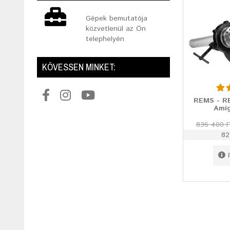
Gépek bemutatója
közvetlenül az Ön
telephelyén
KÖVESSEN MINKET:
REMS - R
Amig
836 400 F
82