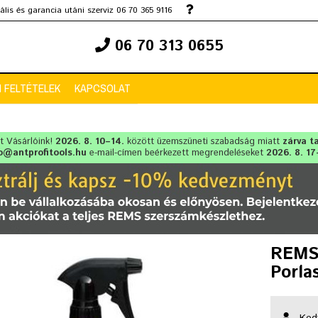
lis és garancia utáni szerviz 06 70 365 9116
06 70 313 0655
 FELTÉTELEK
KAPCSOLAT
lt Vásárlóink!
2026. 8. 10–14.
között üzemszüneti szabadság miatt
zárva t
o@antprofitools.hu
e-mail-címen beérkezett megrendeléseket
2026. 8. 17
REMS 
Porla
Ked