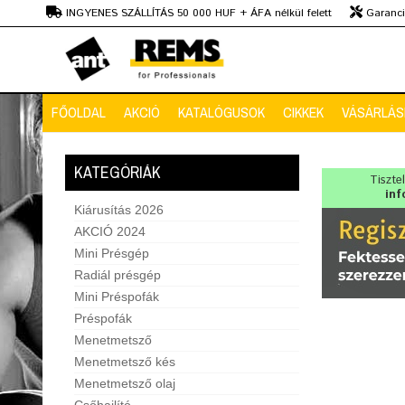
Ft
INGYENES SZÁLLÍTÁS 50 000 HUF + ÁFA nélkül felett
Garanciá
Szaktanácsadás
FŐOLDAL
AKCIÓ
KATALÓGUSOK
CIKKEK
VÁSÁRLÁSI
KATEGÓRIÁK
Tiszte
inf
Kiárusítás 2026
AKCIÓ 2024
Mini Présgép
Radiál présgép
Mini Préspofák
Préspofák
Menetmetsző
Menetmetsző kés
Menetmetsző olaj