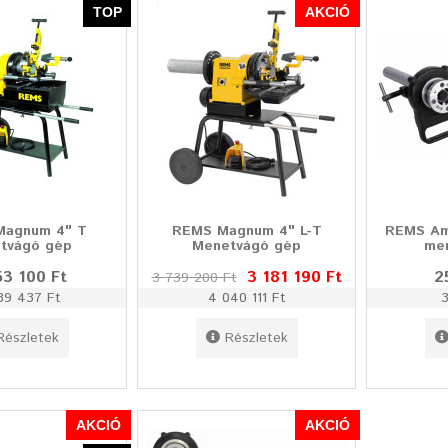
TOP
AKCIÓ
Magnum 4" T
REMS Magnum 4" L-T
REMS Am
tvágó gép
Menetvágó gép
me
53 100 Ft
3 181 190 Ft
2
3 739 200 Ft
39 437 Ft
4 040 111 Ft
3
Részletek
Részletek
AKCIÓ
AKCIÓ