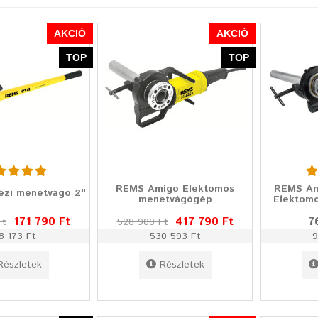
AKCIÓ
AKCIÓ
TOP
TOP
REMS Amigo Elektomos
REMS A
ézi menetvágó 2"
menetvágógép
Elektom
171 790 Ft
417 790 Ft
7
Ft
528 900 Ft
8 173 Ft
530 593 Ft
9
Részletek
Részletek