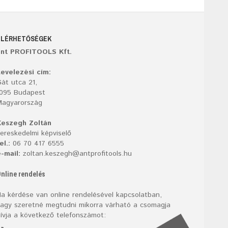
ELÉRHETŐSÉGEK
ant PROFITOOLS Kft.
evelezési cím:
át utca 21,
1095 Budapest
Magyarország
Keszegh Zoltán
ereskedelmi képviselő
el.:
06 70 417 6555
-mail:
zoltan.keszegh@antprofitools.hu
nline rendelés
a kérdése van online rendelésével kapcsolatban,
agy szeretné megtudni mikorra várható a csomagja
ívja a következő telefonszámot: