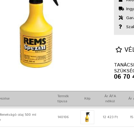
Ingy
Gara
Sza
VÉL
TANÁCS
SZÜKSÉ
06 70 
Termék
Ár ÁFA
vezése
Kép
Ár 
típusa
nélkül
Menetvágó olaj 500 ml
140106
12 423 Ft
15
y