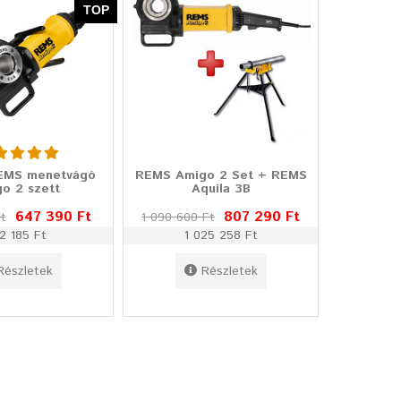
TOP
EMS menetvágó
REMS Amigo 2 Set + REMS
o 2 szett
Aquila 3B
647 390 Ft
807 290 Ft
t
1 090 600 Ft
2 185 Ft
1 025 258 Ft
Részletek
Részletek