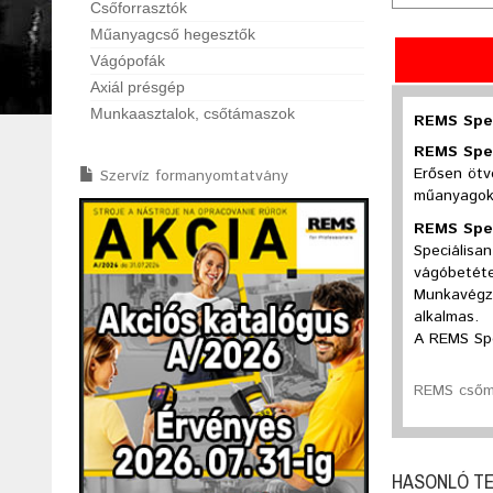
Csőforrasztók
Műanyagcső hegesztők
Vágópofák
Axiál présgép
Munkaasztalok, csőtámaszok
REMS Spez
REMS Spez
Erősen ötv
Szervíz formanyomtatvány
műanyagok
REMS Spez
Speciálisa
vágóbetéte
Munkavégzé
alkalmas.
A REMS Spe
REMS csőm
HASONLÓ T