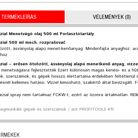
TERMÉKLEÍRÁS
VÉLEMÉNYEK (0)
ial Menetvágó olaj 500 ml Porlasztótartály
ial 500 ml mech. rozprašovač
özött, ásványolaj alapú menet-kenőanyag. Mindenfajta anyaghoz: ac
hoz.
ial – erősen ötvözött, ásványolaj alapú menetkenő anyag, vízze
n menetvágásra fejlesztették Ezért különösen magas kenési- és a hű
k, szerszámok, és gépek hosszú élettartama érdekében feltétlenül 
snél kellemes hatású. Vízzel kimosható, szakértő által bevizsgált. 
zial spray nem tartalmaz FCKW-t, ezért az ózonra ártalmatlan. REMS
egmunkáló gépek és szerszámok / ant PROFITOOLS Kft.
ERMÉKEK