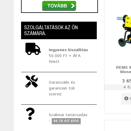
SZOLGÁLTATÁSOK AZ ÖN
SZÁMÁRA.
Ingyenes kiszállítás
50.000 Ft + ÁFA
felett
REMS 
Mene
3 6
Garanciális és
4 6
garancián túli
szerviz
Szakmai tanácsadás
-
06 70 417 6555