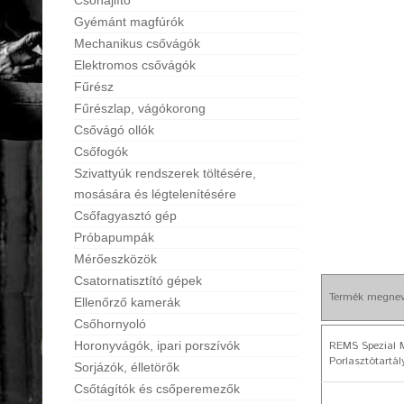
Csőhajlító
Gyémánt magfúrók
Mechanikus csővágók
Elektromos csővágók
Fűrész
Fűrészlap, vágókorong
Csővágó ollók
Csőfogók
Szivattyúk rendszerek töltésére,
mosására és légtelenítésére
Csőfagyasztó gép
Próbapumpák
Mérőeszközök
Csatornatisztító gépek
Termék megne
Ellenőrző kamerák
Csőhornyoló
REMS Spezial 
Horonyvágók, ipari porszívók
Porlasztótartál
Sorjázók, élletörők
Csőtágítók és csőperemezők