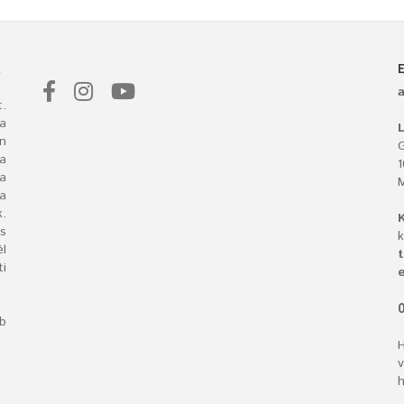
&
.
a
L
n
G
 a
ba
a
.
s
k
l
t
i
e
O
bb
H
v
h