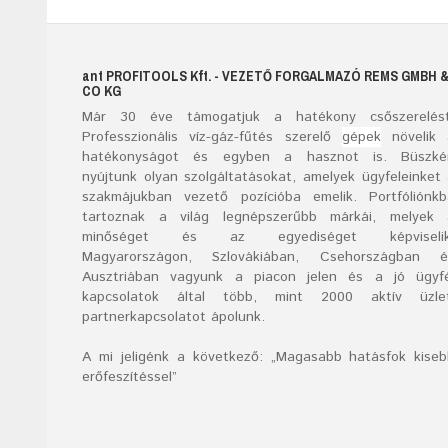
ant
PROFITOOLS
Kft.
- VEZETŐ FORGALMAZÓ REMS GMBH 
CO KG
Már
30
éve támogatjuk a hatékony csőszerelést
Professzionális víz-gáz-fűtés szerelő
gépek
növelik 
hatékonyságot és egyben a hasznot is. Büszké
nyújtunk olyan szolgáltatásokat, amelyek ügyfeleinket
szakmájukban vezető pozícióba emelik. Portfóliónk
tartoznak a világ legnépszerűbb márkái, melyek 
minőséget és az egyediséget képviselik
Magyarországon, Szlovákiában, Csehországban é
Ausztriában vagyunk a piacon jelen és a jó ügyfé
kapcsolatok által több, mint 2000 aktív üzlet
partnerkapcsolatot ápolunk.
A mi jeligénk a következő: „Magasabb hatásfok kise
erőfeszítéssel”