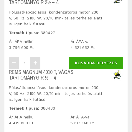
TARTOMÁNYG R 2½ – 4
Pólusátkapcsolásos, kondenzátoros motor 230
V, 50 Hz, 2100 W. 20/10 min- teljes terhelés alatt
is. Igen halk futású.
Termék típusa:
380427
Ár ÁFA nélkül
Ár ÁFA-val
3 796 600 Ft
4 821 682 Ft
KOSÁRBA HELYEZÉS
REMS MAGNUM 4010 T, VÁGÁSI
TARTOMÁNYG R ½ – 4
Pólusátkapcsolásos, kondenzátoros motor 230
V, 50 Hz, 2100 W. 20/10 min- teljes terhelés alatt
is. Igen halk futású.
Termék típusa:
380430
Ár ÁFA nélkül
Ár ÁFA-val
4 419 800 Ft
5 613 146 Ft