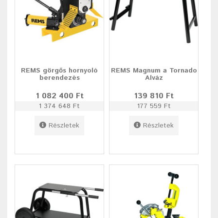
REMS görgős hornyoló
REMS Magnum a Tornado
berendezés
Alváz
1 082 400 Ft
139 810 Ft
1 374 648 Ft
177 559 Ft
Részletek
Részletek