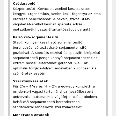
Csődaraboló
Központosító. Kovácsolt acélból készült stabil
kengyel. Ergonómikus, széles kézi- fogantyú az orsó
erőteljes beállításához. A bevált, szívós REMS
vágóbetét-acélból készült speciális edzésű
metszőkerék hosszú éltartartósságot garantál.
Belső cső-sorjamentesítő
Stabil, könnyen kezelhető sorjamentesítő
berendezés, változtatható sorjamente- sítő
pozícióval. A speciális edzésű és speciális kiképzésű
sorjamentesítő penge könnyű sorjamentesítést és
extrém hosszú éltartamot garantál. 2-élű az
optimális forgács-folyam érdekében különösen kis
csőméretek esetén.
Szerszámkészletek
Für 2½ – 4"-ra és ¼ – 2"-ra egy-egy komplett, a
mindenkori vágási tartományhoz hozzáillesztett
univerzális, automatikus vágófejjel, csődarabolóval,
belső
cső-sorjamentesítő berendezéssel,
szorítókarral rendelkező szerszámkészlet.
Menetvágó anyagok