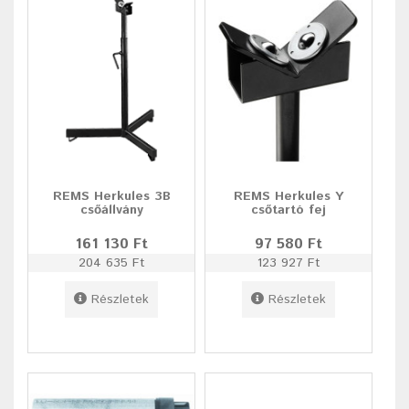
REMS Herkules 3B
REMS Herkules Y
csőállvány
csőtartó fej
161 130 Ft
97 580 Ft
204 635 Ft
123 927 Ft
Részletek
Részletek