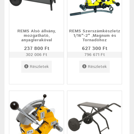
REMS Alsó állvány,
REMS Szerszámkészletz
mozgatható,
1/16"-2" ,Magnum és
anyaglerakóval
Tornadóhoz
237 800 Ft
627 300 Ft
302 006 Ft
796 671 Ft
Részletek
Részletek