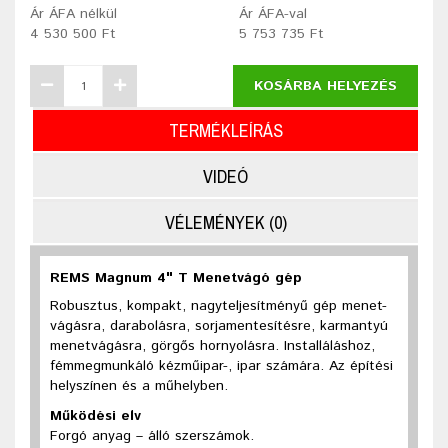
Ár ÁFA nélkül
Ár ÁFA-val
4 530 500 Ft
5 753 735 Ft
KOSÁRBA HELYEZÉS
TERMÉKLEÍRÁS
VIDEÓ
VÉLEMÉNYEK (0)
REMS Magnum 4" T Menetvágó gép
Robusztus, kompakt, nagyteljesítményű gép menet-
vágásra, darabolásra, sorjamentesítésre, karmantyú
menetvágásra, görgős hornyolásra. Installáláshoz,
fémmegmunkáló kézműipar-, ipar számára. Az építési
helyszínen és a műhelyben.
Működési elv
Forgó anyag – álló szerszámok
.