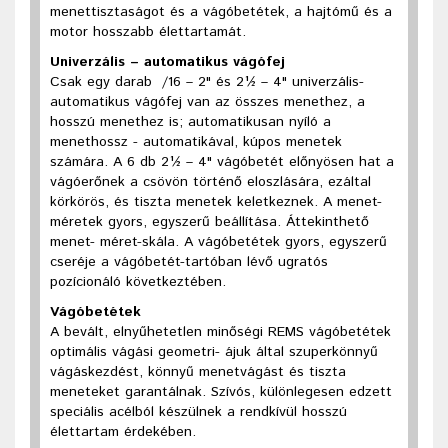
menettisztaságot és a vágóbetétek, a hajtómű és a
motor hosszabb élettartamát.
Univerzális – automatikus vágófej
Csak
egy
darab /
16
– 2" és 2½ – 4" univerzális-
automatikus vágófej van az összes menethez, a
hosszú menethez is; automatikusan nyíló a
menethossz - automatikával, kúpos menetek
számára. A 6 db 2½ – 4" vágóbetét előnyösen hat a
vágóerőnek a csövön történő eloszlására, ezáltal
körkörös, és tiszta menetek keletkeznek. A menet-
méretek gyors, egyszerű beállítása. Áttekinthető
menet- méret-skála. A vágóbetétek gyors, egyszerű
cseréje a vágóbetét-tartóban lévő ugratós
pozícionáló következtében.
Vágóbetétek
A bevált, elnyűhetetlen minőségi REMS vágóbetétek
optimális vágási geometri- ájuk által szuperkönnyű
vágáskezdést, könnyű menetvágást és tiszta
meneteket garantálnak. Szívós, különlegesen edzett
speciális acélból készülnek a rendkívül hosszú
élettartam érdekében.