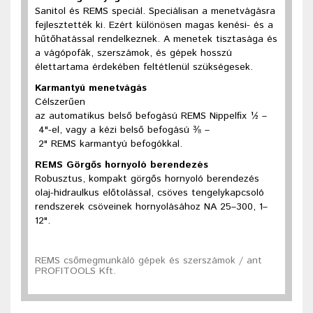
Sanitol és REMS speciál. Speciálisan a menetvágásra
fejlesztették ki. Ezért különösen magas kenési- és a
hűtőhatással rendelkeznek. A menetek tisztasága és
a vágópofák, szerszámok, és gépek hosszú
élettartama érdekében feltétlenül szükségesek.
Karmantyú menetvágás
Célszerűen
az automatikus belső befogású REMS Nippelﬁx ½ –
4"-el, vagy a kézi belső befogású ⅜ –
2" REMS karmantyú befogókkal.
REMS Görgős hornyoló berendezés
Robusztus, kompakt görgős hornyoló berendezés
olaj-hidraulkus előtolással, csöves tengelykapcsoló
rendszerek csöveinek hornyolásához NA 25–300, 1–
12".
REMS csőmegmunkáló gépek és szerszámok / ant
PROFITOOLS Kft.