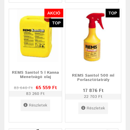
AKCIÓ
TOP
TOP
REMS Sanitol 5 l Kanna
REMS Sanitol 500 ml
Menetvágó olaj
Porlasztótatrály
65 559 Ft
83 640 Ft
17 876 Ft
83 260 Ft
22 703 Ft
Részletek
Részletek