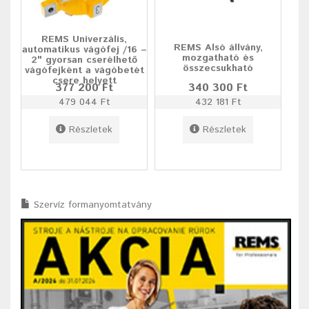
REMS Univerzális,
REMS Alsó állvány,
automatikus vágófej /16 –
mozgatható és
2" gyorsan cserélhető
összecsukható
vágófejként a vágóbetét
csere helyett
377 200 Ft
340 300 Ft
479 044 Ft
432 181 Ft
Részletek
Részletek
Szervíz formanyomtatvány