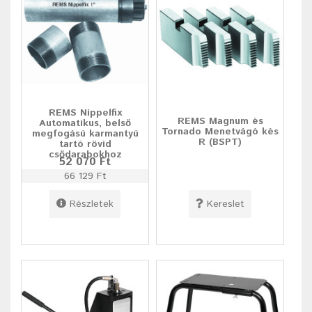
REMS Nippelfix
REMS Magnum és
Automatikus, belső
Tornado Menetvágó kés
megfogású karmantyú
R (BSPT)
tartó rövid
csődarabokhoz
52 070 Ft
66 129 Ft
Részletek
Kereslet