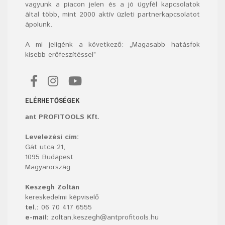
vagyunk a piacon jelen és a jó ügyfél kapcsolatok
által több, mint 2000 aktív üzleti partnerkapcsolatot
ápolunk.
A mi jeligénk a következő: „Magasabb hatásfok
kisebb erőfeszítéssel”
ELÉRHETŐSÉGEK
ant PROFITOOLS Kft.
Levelezési cím:
Gát utca 21,
1095 Budapest
Magyarország
Keszegh Zoltán
kereskedelmi képviselő
tel.:
06 70 417 6555
e-mail:
zoltan.keszegh@antprofitools.hu