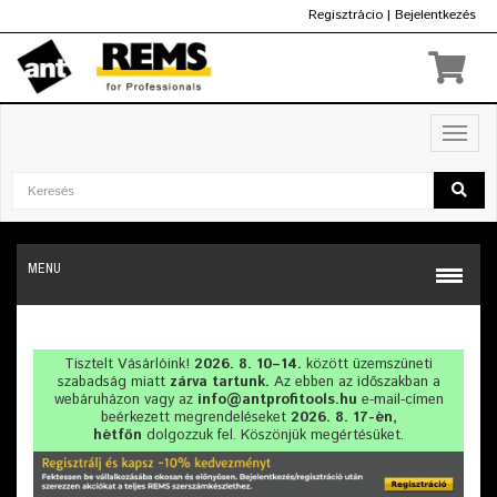
Regisztrácio
|
Bejelentkezés
Ft
Toggl
navig
MENU
Tisztelt Vásárlóink!
2026. 8. 10–14.
között üzemszüneti
szabadság miatt
zárva tartunk.
Az ebben az időszakban a
webáruházon vagy az
info@antprofitools.hu
e-mail-címen
beérkezett megrendeléseket
2026. 8. 17-én,
hétfőn
dolgozzuk fel. Köszönjük megértésüket.