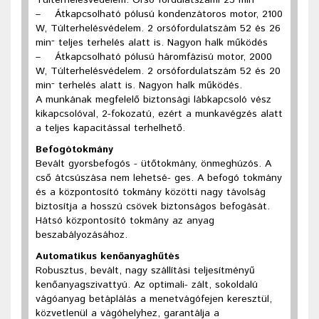
Túlterhelésvédelem. Orsó fordulatszáml 23 min
–
Átkapcsolható pólusú kondenzátoros motor, 2100
W, Túlterhelésvédelem. 2 orsófordulatszám 52 és 26
-
min
teljes terhelés alatt is. Nagyon halk működés
–
Átkapcsolható pólusú háromfázisú motor, 2000
W, Túlterhelésvédelem. 2 orsófordulatszám 52 és 20
-
min
terhelés alatt is. Nagyon halk működés.
A munkának megfelelő biztonsági lábkapcsoló vész
kikapcsolóval, 2-fokozatú, ezért a munkavégzés alatt
a teljes kapacitással terhelhető.
Befogótokmány
Bevált gyorsbefogós - ütőtokmány, önmeghúzós. A
cső átcsúszása nem lehetsé- ges. A befogó tokmány
és a központosító tokmány közötti nagy távolság
biztosítja a hosszú csövek biztonságos befogását.
Hátsó központosító tokmány az anyag
beszabályozásához.
Automatikus kenőanyaghűtés
Robusztus, bevált, nagy szállítási teljesítményű
kenőanyagszivattyú. Az optimali- zált, sokoldalú
vágóanyag betáplálás a menetvágófejen keresztül,
közvetlenül
a vágóhelyhez, garantálja a