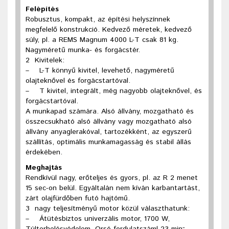
Felépítés
Robusztus, kompakt, az építési helyszínnek
megfelelő konstrukció. Kedvező méretek, kedvező
súly, pl. a REMS Magnum 4000 L-T csak 81 kg.
Nagyméretű munka- és forgácstér.
2
Kivitelek
:
–
L-T könnyű kivitel, levehető, nagyméretű
olajteknővel és forgácstartóval.
–
T kivitel, integrált, még nagyobb olajteknővel, és
forgácstartóval.
A munkapad számára. Alsó állvány, mozgatható és
összecsukható alsó állvány vagy mozgatható alsó
állvány anyaglerakóval, tartozékként, az egyszerű
szállítás, optimális munkamagasság és stabil állás
érdekében.
Meghajtás
Rendkívül nagy, erőteljes és gyors, pl. az R 2 menet
15 sec-on belül. Egyáltalán nem kíván karbantartást,
zárt olajfürdőben futó hajtómű.
3
nagy teljesítményű motor közül választhatunk
:
–
Átütésbiztos univerzális motor, 1700 W,
-