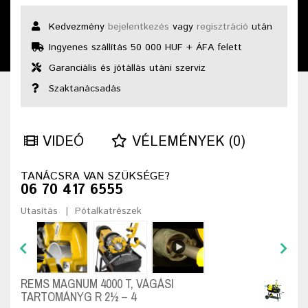
Kedvezmény
bejelentkezés
vagy
regisztráció
után
Ingyenes szállítás 50 000 HUF + ÁFA felett
Garanciális és jótállás utáni szerviz
Szaktanácsadás
VIDEÓ
VÉLEMÉNYEK (0)
TANÁCSRA VAN SZÜKSÉGE?
06 70 417 6555
Utasítás
Pótalkatrészek
REMS MAGNUM 4000 T, VÁGÁSI
TARTOMÁNYG R 2½ – 4