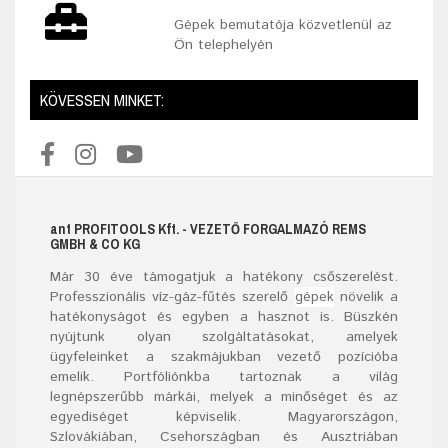
Gépek bemutatója közvetlenül az
Ön telephelyén
KÖVESSEN MINKET:
ant
PROFITOOLS
Kft.
- VEZETŐ FORGALMAZÓ REMS
GMBH & CO KG
Már
30
éve támogatjuk a hatékony csőszerelést.
Professzionális víz-gáz-fűtés szerelő
gépek
növelik a
hatékonyságot és egyben a hasznot is. Büszkén
nyújtunk olyan szolgáltatásokat, amelyek
ügyfeleinket a szakmájukban vezető pozícióba
emelik. Portfóliónkba tartoznak a világ
legnépszerűbb márkái, melyek a minőséget és az
egyediséget képviselik. Magyarországon,
Szlovákiában, Csehországban és Ausztriában