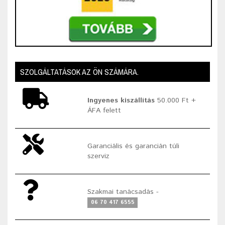
SZOLGÁLTATÁSOK AZ ÖN SZÁMÁRA.
Ingyenes kiszállítás
50.000 Ft +
ÁFA felett
Garanciális és garancián túli
szerviz
Szakmai tanácsadás -
06 70 417 6555