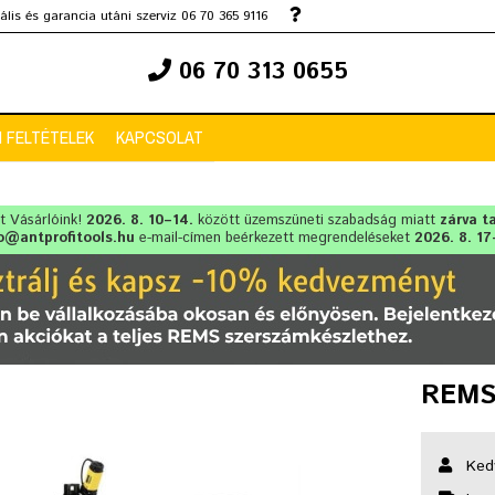
lis és garancia utáni szerviz 06 70 365 9116
06 70 313 0655
 FELTÉTELEK
KAPCSOLAT
lt Vásárlóink!
2026. 8. 10–14.
között üzemszüneti szabadság miatt
zárva t
o@antprofitools.hu
e-mail-címen beérkezett megrendeléseket
2026. 8. 17
REMS 
Ked