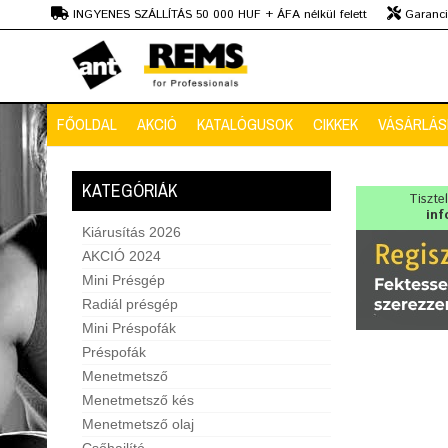
Ft
INGYENES SZÁLLÍTÁS 50 000 HUF + ÁFA nélkül felett
Garanciá
Szaktanácsadás
FŐOLDAL
AKCIÓ
KATALÓGUSOK
CIKKEK
VÁSÁRLÁSI
KATEGÓRIÁK
Tiszte
inf
Kiárusítás 2026
AKCIÓ 2024
Mini Présgép
Radiál présgép
Mini Préspofák
Préspofák
Menetmetsző
Menetmetsző kés
Menetmetsző olaj