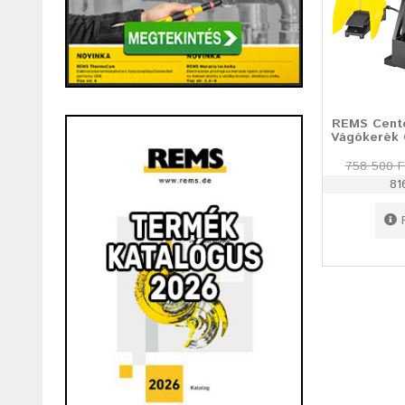
REMS Cent
Vágókerék
758 500 F
81