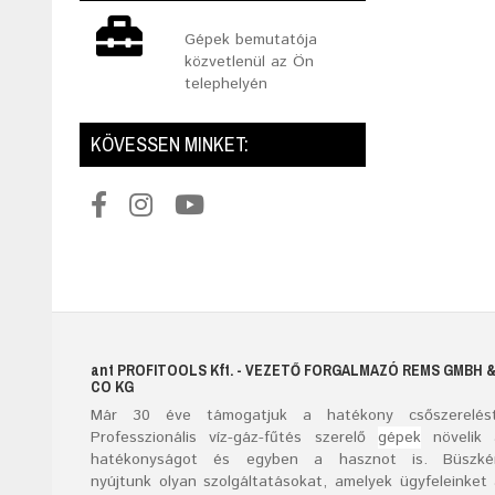
Gépek bemutatója
közvetlenül az Ön
telephelyén
KÖVESSEN MINKET:
ant
PROFITOOLS
Kft.
- VEZETŐ FORGALMAZÓ REMS GMBH 
CO KG
Már
30
éve támogatjuk a hatékony csőszerelést
Professzionális víz-gáz-fűtés szerelő
gépek
növelik 
hatékonyságot és egyben a hasznot is. Büszké
nyújtunk olyan szolgáltatásokat, amelyek ügyfeleinket