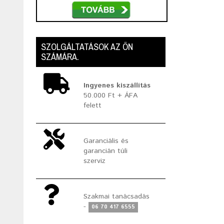
SZOLGÁLTATÁSOK AZ ÖN
SZÁMÁRA.
Ingyenes kiszállítás
50.000 Ft + ÁFA
felett
Garanciális és
garancián túli
szerviz
Szakmai tanácsadás
-
06 70 417 6555