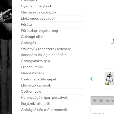
Csőhajlító
Gyémánt magfúrók
Mechanikus csővágók
Elektromos csővágók
Fűrész
Fűrészlap, vágókorong
Csővágó ollók
Csőfogók
Szivattyúk rendszerek töltésére,
mosására és légtelenítésére
Csőfagyasztó gép
Próbapumpák
Mérőeszközök
Csatornatisztító gépek
Ellenőrző kamerák
Csőhornyoló
Horonyvágók, ipari porszívók
Termék megne
Sorjázók, élletörők
Csőtágítók és csőperemezők