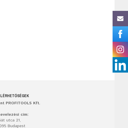
ELÉRHETŐSÉGEK
ant PROFITOOLS Kft.
evelezési cím:
át utca 21,
1095 Budapest