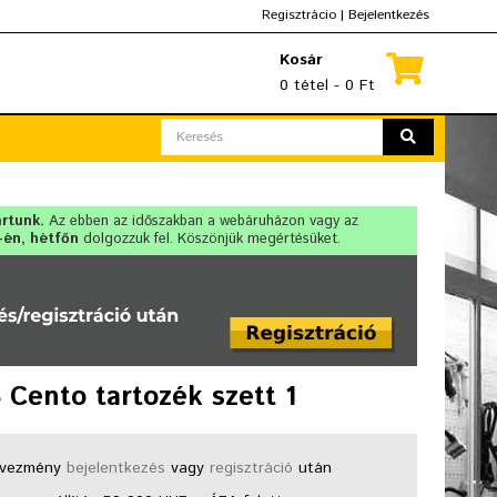
Regisztrácio
|
Bejelentkezés
Kosár
0 tétel - 0 Ft
artunk.
Az ebben az időszakban a webáruházon vagy az
-én, hétfőn
dolgozzuk fel. Köszönjük megértésüket.
Cento tartozék szett 1
vezmény
bejelentkezés
vagy
regisztráció
után