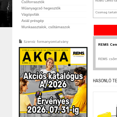
REMS Cento tar
Csőforrasztók
Műanyagcső hegesztők
Csomag tartal
Vágópofák
Axiál présgép
Munkaasztalok, csőtámaszok
Szervíz formanyomtatvány
REMS Cent
REMS csőm
HASONLÓ T