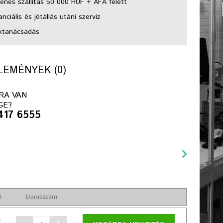
enes szállítás 50 000 HUF + ÁFA felett
nciális és jótállás utáni szerviz
ktanácsadás
EMÉNYEK (0)
RA VAN
GE?
417 6555
l
Darabszám
t