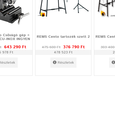
o Csővágó gép +
REMS Cento tartozék szett 2
REMS Cent
 CU-INOX INGYEN
643 290 Ft
376 790 Ft
t
475 600 Ft
303 400
6 978 Ft
478 523 Ft
2
Részletek
Részletek