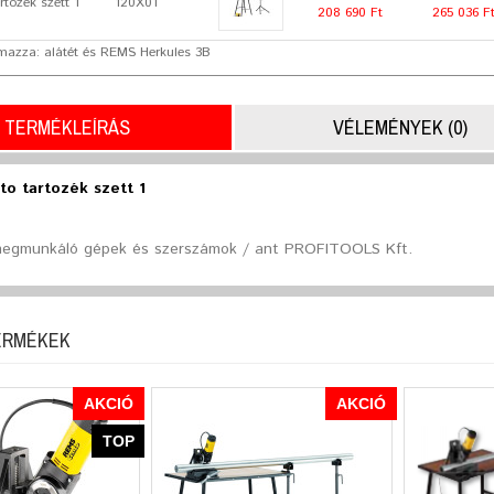
tozék szett 1
120X01
208 690 Ft
265 036 F
mazza: alátét és REMS Herkules 3B
TERMÉKLEÍRÁS
VÉLEMÉNYEK (0)
o tartozék szett 1
egmunkáló gépek és szerszámok / ant PROFITOOLS Kft.
ERMÉKEK
AKCIÓ
AKCIÓ
TOP