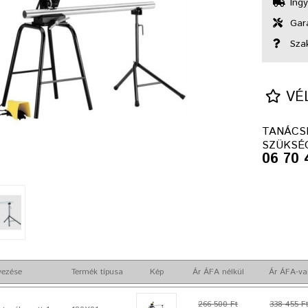
Ingy
Gara
Sza
VÉL
TANÁCS
SZÜKSÉ
06 70 
vezése
Termék típusa
Kép
Ár ÁFA nélkül
Ár ÁFA-va
266 500 Ft
338 455 F