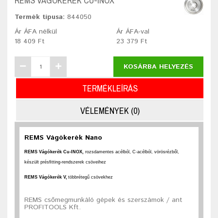
REMS VÁGÓKERÉK CU-INOX
Termék típusa:
844050
Ár ÁFA nélkül
Ár ÁFA-val
18 409 Ft
23 379 Ft
KOSÁRBA HELYEZÉS
TERMÉKLEÍRÁS
VÉLEMÉNYEK (0)
REMS Vágókerék Nano
REMS Vágókerék Cu-INOX,
rozsdamentes acélból, C-acélból, vörösrézből,
készült présﬁtting-rendszerek csöveihez
REMS Vágókerék
V,
többrétegű
csövekhez
REMS csőmegmunkáló gépek és szerszámok / ant
PROFITOOLS Kft.