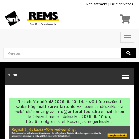
Regisztrácio
|
Bejelentkezés
Ft
Toggl
navig
MENU
Tisztelt Vásárlóink!
2026. 8. 10–14.
között üzemszüneti
szabadság miatt
zárva tartunk.
Az ebben az időszakban a
webáruházon vagy az
info@antprofitools.hu
e-mail-címen
beérkezett megrendeléseket
2026. 8. 17-én,
hétfőn
dolgozzuk fel. Köszönjük megértésüket.