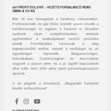
ant
PROFITOOLS
Kft.
- VEZETŐ FORGALMAZÓ REMS
GMBH & CO KG
Már
30
éve támogatjuk a hatékony csőszerelést.
Professzionális víz-gáz-fűtés szerelő
gépek
növelik a
hatékonyságot és egyben a hasznot is. Büszkén
nyújtunk olyan szolgáltatásokat, amelyek
ügyfeleinket a szakmájukban vezető pozícióba
emelik. Portfóliónkba tartoznak a világ
legnépszerűbb márkái, melyek a minőséget és az
egyediséget képviselik. Magyarországon,
Szlovákiában, Csehországban és Ausztriában
vagyunk a piacon jelen és a jó ügyfél kapcsolatok
által több, mint 2000 aktív üzleti partnerkapcsolatot
ápolunk.
A mi jeligénk a következő: „Magasabb hatásfok
kisebb erőfeszítéssel”
ELÉRHETŐSÉGEK