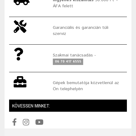
ÁFA felett
Garanciális és garancián túli
szerviz
Szakmai tanácsadás -
06 70 417 6555
Gépek bemutatója közvetlenül az
Ön telephelyén
KÖVESSEN MINKET: