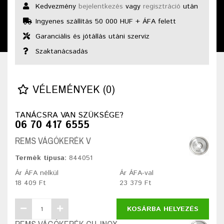
Kedvezmény
bejelentkezés
vagy
regisztráció
után
Ingyenes szállítás 50 000 HUF + ÁFA felett
Garanciális és jótállás utáni szerviz
Szaktanácsadás
VÉLEMÉNYEK (0)
TANÁCSRA VAN SZÜKSÉGE?
06 70 417 6555
REMS VÁGÓKERÉK V
Termék típusa:
844051
Ár ÁFA nélkül
Ár ÁFA-val
18 409 Ft
23 379 Ft
KOSÁRBA HELYEZÉS